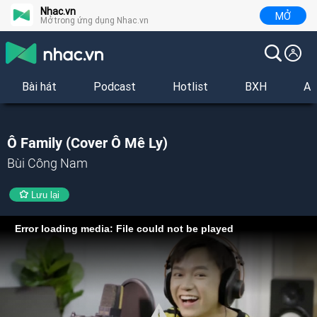
Nhac.vn
MỞ
Mở trong ứng dụng Nhac.vn
Bài hát
Podcast
Hotlist
BXH
Al
Ô Family (Cover Ô Mê Ly)
Bùi Công Nam
Lưu lại
Error loading media: File could not be played