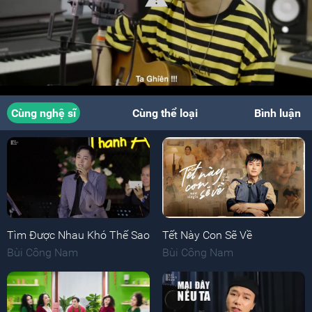
Cùng nghệ sĩ
Cùng thể loại
Bình luận
Tìm Được Nhau Khó Thế Sao
Tết Này Con Sẽ Về
Bùi Công Nam
Bùi Công Nam