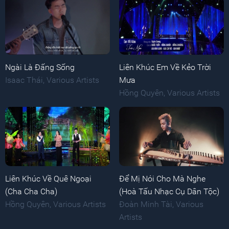
Ngài Là Đấng Sống
Liên Khúc Em Về Kẻo Trời
Isaac Thái
,
Various Artists
Mưa
Hồng Quyên
,
Various Artists
Liên Khúc Về Quê Ngoại
Để Mị Nói Cho Mà Nghe
(Cha Cha Cha)
(Hoà Tấu Nhạc Cụ Dân Tộc)
Hồng Quyên
,
Various Artists
Đoàn Minh Tài
,
Various
Artists