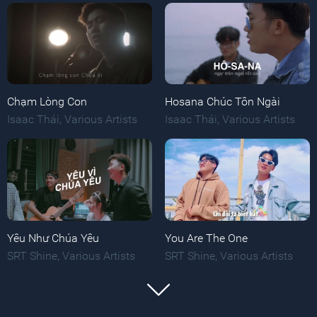
Chạm Lòng Con
Hosana Chúc Tôn Ngài
Isaac Thái
,
Various Artists
Isaac Thái
,
Various Artists
Yêu Như Chúa Yêu
You Are The One
SRT Shine
,
Various Artists
SRT Shine
,
Various Artists