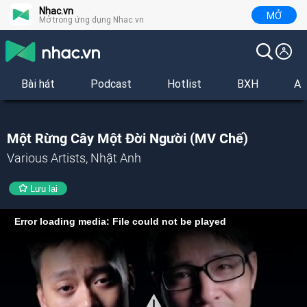
Nhac.vn
MỞ
Mở trong ứng dụng Nhac.vn
Bài hát
Podcast
Hotlist
BXH
Al
Một Rừng Cây Một Đời Người (MV Chế)
Various Artists, Nhật Anh
Lưu lại
Error loading media: File could not be played