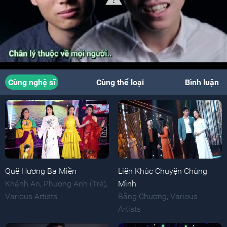
Cùng nghệ sĩ
Cùng thể loại
Bình luận
Quê Hương Ba Miền
Liên Khúc Chuyện Chúng
Khánh An
,
Phương Anh (Trẻ)
,
Mình
Various Artists
Bằng Chương
,
Various
Artists