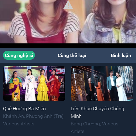
Cùng nghệ sĩ
Cùng thể loại
Bình luận
Quê Hương Ba Miền
Liên Khúc Chuyện Chúng
Khánh An
,
Phương Anh (Trẻ)
,
Mình
Various Artists
Bằng Chương
,
Various
Artists