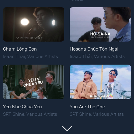
Chạm Lòng Con
Hosana Chúc Tôn Ngài
Isaac Thái
,
Various Artists
Isaac Thái
,
Various Artists
Yêu Như Chúa Yêu
You Are The One
SRT Shine
,
Various Artists
SRT Shine
,
Various Artists