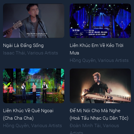
Ngài Là Đấng Sống
Liên Khúc Em Về Kẻo Trời
Isaac Thái
,
Various Artists
Mưa
Hồng Quyên
,
Various Artists
Liên Khúc Về Quê Ngoại
Để Mị Nói Cho Mà Nghe
(Cha Cha Cha)
(Hoà Tấu Nhạc Cụ Dân Tộc)
Hồng Quyên
,
Various Artists
Đoàn Minh Tài
,
Various
Artists