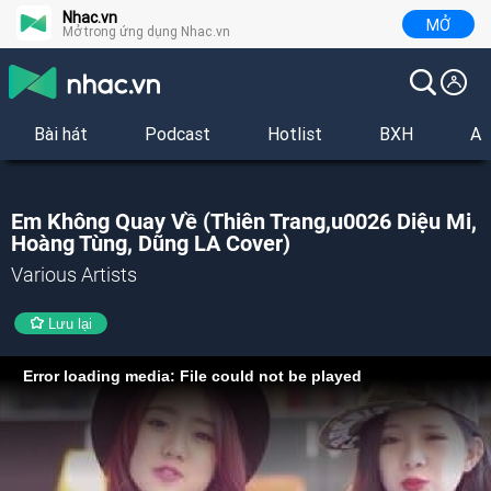
Nhac.vn
MỞ
Mở trong ứng dụng Nhac.vn
Bài hát
Podcast
Hotlist
BXH
Al
Em Không Quay Về (Thiên Trang,u0026 Diệu Mi,
Hoàng Tùng, Dũng LA Cover)
Various Artists
Lưu lại
Error loading media: File could not be played