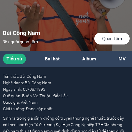
Bùi Công Nam
Quan tâm
35 người quan tâm
Tiểu sử
Bài hát
Album
MV
Tên thật:
Bùi Công Nam
Nghệ danh:
Bùi Công Nam
Ngày sinh:
03/08/1993
Quê quán:
Buôn Ma Thuột - Đắc Lắk
Quốc gia:
Việt Nam
Giải thưởng:
Đang cập nhật
Sinh ra trong gia đình không có truyền thống nghệ thuật, trước đây
có theo học Điện Tử ở trường Đại Học Công Nghiệp TP.HCM nhưng
đến năm thứ 3 Công Nam quyết định dừng học điện tử để theo đuổi