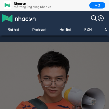
Nhac.vn
MỞ
Mở trong ứng dụng Nhac.vn
Bài hát
Podcast
Hotlist
BXH
Al