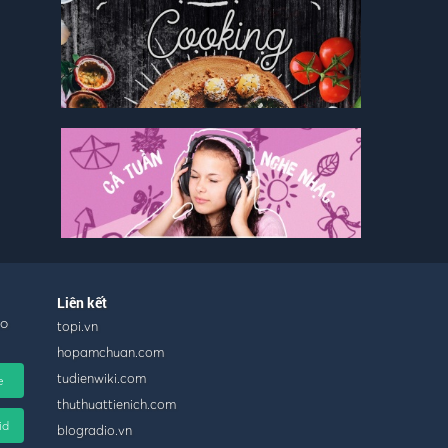
Liên kết
ho
topi.vn
hopamchuan.com
tudienwiki.com
e
thuthuattienich.com
id
blogradio.vn