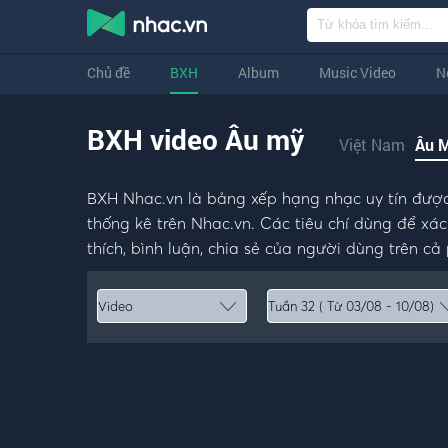
Chủ đề
BXH
Album
Music Video
N
BXH video Âu mỹ
Việt Nam
Âu 
BXH Nhac.vn là bảng xếp hạng nhạc uy tín được 
thống kê trên Nhac.vn. Các tiêu chí dùng để x
thích, bình luận, chia sẻ của người dùng trên 