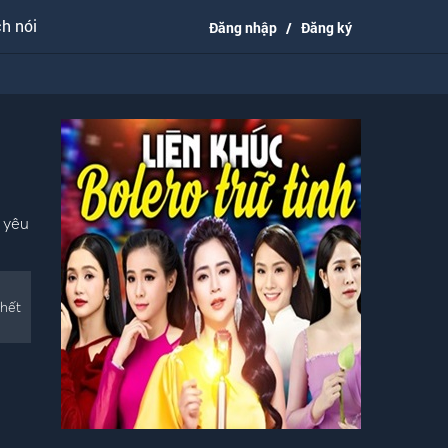
h nói
Đăng nhập
/
Đăng ký
 yêu
hết