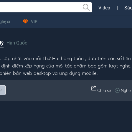
Video
|
Sác
ghệ sĩ
VIP
Mỹ
Hàn Quốc
cập nhật vào mỗi Thứ Hai hàng tuần , dựa trên các số liệu
ác định điểm xếp hạng của mỗi tác phẩm bao gồm lượt nghe,
cả phiên bản web desktop và ứng dụng mobile.
Chia sẻ
Nghe 