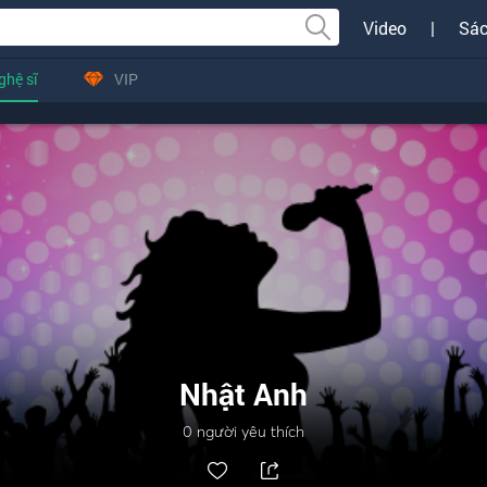
Video
|
Sác
ghệ sĩ
VIP
Nhật Anh
0
người yêu thích