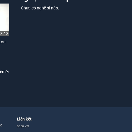
Chưa có nghệ sĩ nào.
03:13
Tội Gì Mà FA (Ngày Xuân Long Phụng Sum Vầy Chế)
hêm
Liên kết
ho
topi.vn