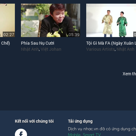
02:27
05:39
 Chế)
Phía Sau Nụ Cười
Nhật Anh
,
Việt Johan
Various Artists
,
Nhật Anh
Xem t
Kết nối với chúng tôi
Tải ứng dụng
Dịch vụ nhac.vn đã có ứng dụng c
Mobile
,
Smart TV