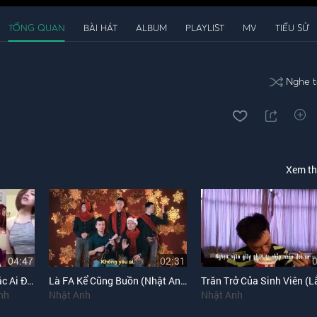
TỔNG QUAN
BÀI HÁT
ALBUM
PLAYLIST
MV
TIỂU SỬ
Nghe t
Xem t
04:47
02:31
Chắc Ai Đó Sẽ Hùa (Chắc Ai Đó Sẽ Về Trắng Chế)
Là FA Kể Cũng Buồn (Nhật Anh Chế)
nh
Nhật Anh
Nhật Anh