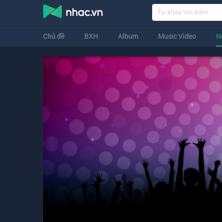
Chủ đề
BXH
Album
Music Video
N