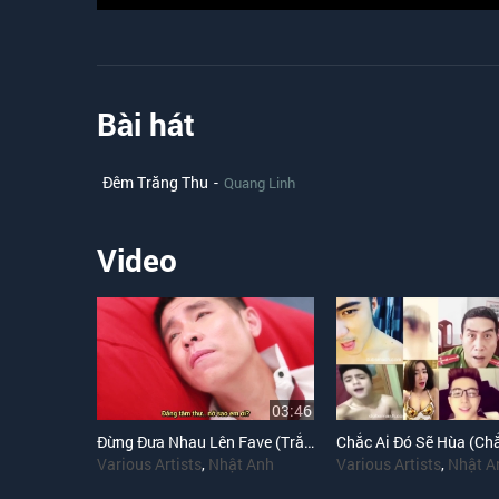
Bài hát
Đêm Trăng Thu
-
Quang Linh
Video
03:46
Đừng Đưa Nhau Lên Fave (Trắng Chế)
Various Artists
,
Nhật Anh
Various Artists
,
Nhật A