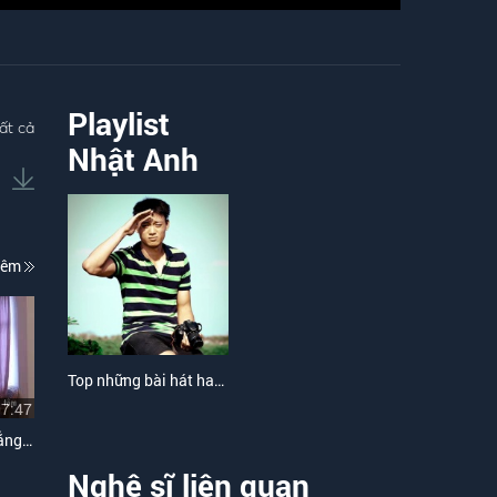
Playlist
ất cả
Nhật Anh
hêm
Top những bài hát hay nhất của Nhật Anh
07:47
Trăn Trở Của Sinh Viên (Lắng Nghe Nước Mắt - Nhật Anh Chế)
Nghệ sĩ liên quan