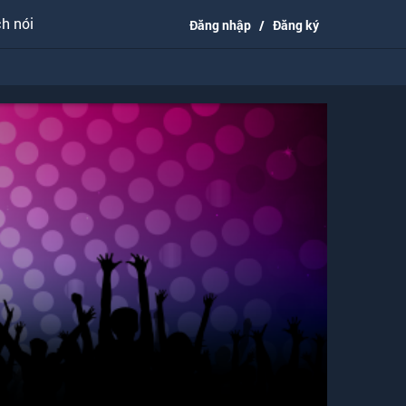
h nói
Đăng nhập
/
Đăng ký