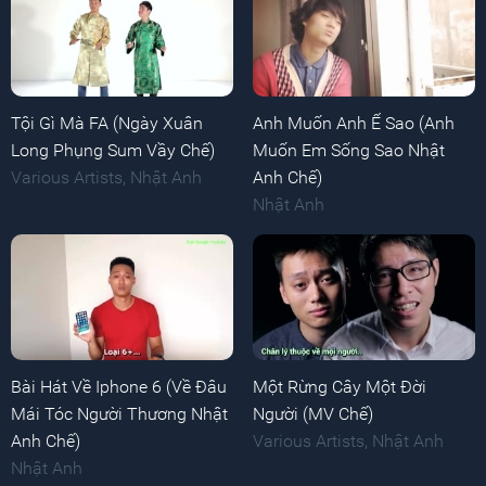
Tội Gì Mà FA (Ngày Xuân
Anh Muốn Anh Ế Sao (Anh
Long Phụng Sum Vầy Chế)
Muốn Em Sống Sao Nhật
Various Artists
,
Nhật Anh
Anh Chế)
Nhật Anh
Bài Hát Về Iphone 6 (Về Đâu
Một Rừng Cây Một Đời
Mái Tóc Người Thương Nhật
Người (MV Chế)
Anh Chế)
Various Artists
,
Nhật Anh
Nhật Anh