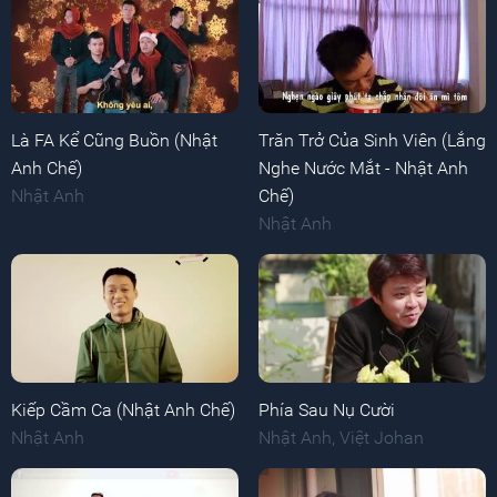
Là FA Kể Cũng Buồn (Nhật
Trăn Trở Của Sinh Viên (Lắng
Anh Chế)
Nghe Nước Mắt - Nhật Anh
Nhật Anh
Chế)
Nhật Anh
Kiếp Cầm Ca (Nhật Anh Chế)
Phía Sau Nụ Cười
Nhật Anh
Nhật Anh
,
Việt Johan