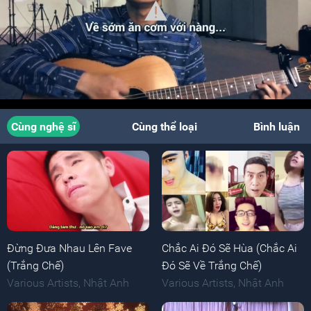
Cùng nghệ sĩ
Cùng thể loại
Bình luận
Đừng Đưa Nhau Lên Fave
Chắc Ai Đó Sẽ Hùa (Chắc Ai
(Trắng Chế)
Đó Sẽ Về Trắng Chế)
Various Artists
,
Nhật Anh
Various Artists
,
Nhật Anh