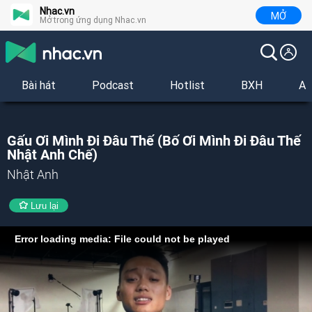
Nhac.vn
MỞ
Mở trong ứng dụng Nhac.vn
Bài hát
Podcast
Hotlist
BXH
Al
Gấu Ơi Mình Đi Đâu Thế (Bố Ơi Mình Đi Đâu Thế
Nhật Anh Chế)
Nhật Anh
Lưu lại
Error loading media: File could not be played