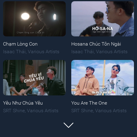
Chạm Lòng Con
Hosana Chúc Tôn Ngài
Isaac Thái
,
Various Artists
Isaac Thái
,
Various Artists
Yêu Như Chúa Yêu
You Are The One
SRT Shine
,
Various Artists
SRT Shine
,
Various Artists