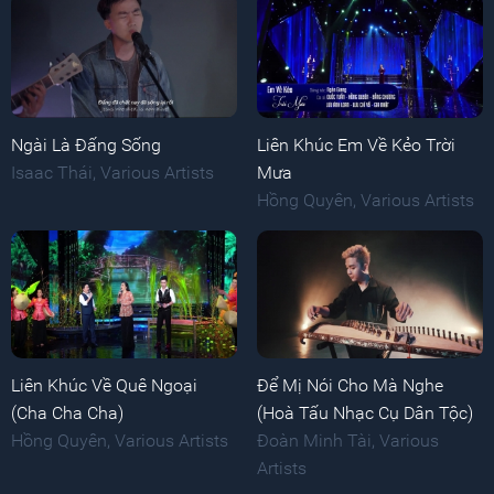
Ngài Là Đấng Sống
Liên Khúc Em Về Kẻo Trời
Isaac Thái
,
Various Artists
Mưa
Hồng Quyên
,
Various Artists
Liên Khúc Về Quê Ngoại
Để Mị Nói Cho Mà Nghe
(Cha Cha Cha)
(Hoà Tấu Nhạc Cụ Dân Tộc)
Hồng Quyên
,
Various Artists
Đoàn Minh Tài
,
Various
Artists