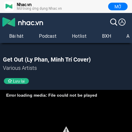
Nhac.vn
MỞ
Mở trong ứng dụng Nhac.vn
Bài hát
Podcast
Hotlist
BXH
Al
Get Out (Ly Phan, Minh Trí Cover)
Various Artists
Lưu lại
Error loading media: File could not be played