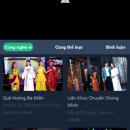
Cùng nghệ sĩ
Cùng thể loại
Bình luận
Quê Hương Ba Miền
Liên Khúc Chuyện Chúng
Khánh An
,
Phương Anh (Trẻ)
,
Mình
Various Artists
Bằng Chương
,
Various
Artists