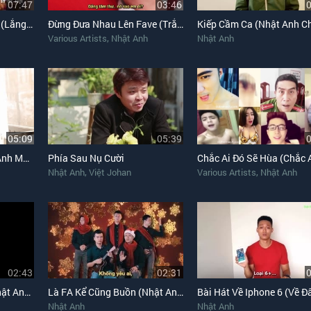
07:47
03:46
Trăn Trở Của Sinh Viên (Lắng Nghe Nước Mắt - Nhật Anh Chế)
Đừng Đưa Nhau Lên Fave (Trắng Chế)
Kiếp Cầm Ca (Nhật Anh C
,
Various Artists
Nhật Anh
Nhật Anh
05:09
05:39
Anh Muốn Anh Ế Sao (Anh Muốn Em Sống Sao Nhật Anh Chế)
Phía Sau Nụ Cười
,
,
Nhật Anh
Việt Johan
Various Artists
Nhật Anh
02:43
02:31
Và Tôi Cũng Yêu Ăn (Nhật Anh Chế)
Là FA Kể Cũng Buồn (Nhật Anh Chế)
Nhật Anh
Nhật Anh