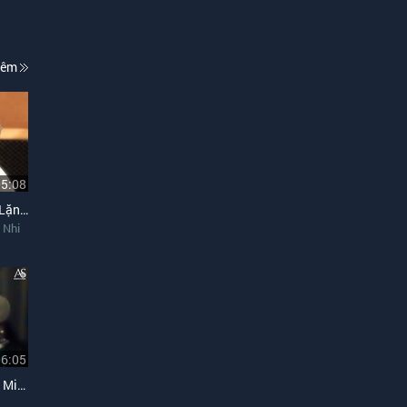
hêm
05:08
Mashup Anh Ở Đâu, Đừng Lặng Im (Thảo Nhi, Duy Phong Cover)
 Nhi
06:05
Bóng Mây Qua Thềm (Hòa Minzy, Tùng Acoustic Cover)