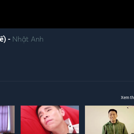
ế) -
Nhật Anh
Xem t