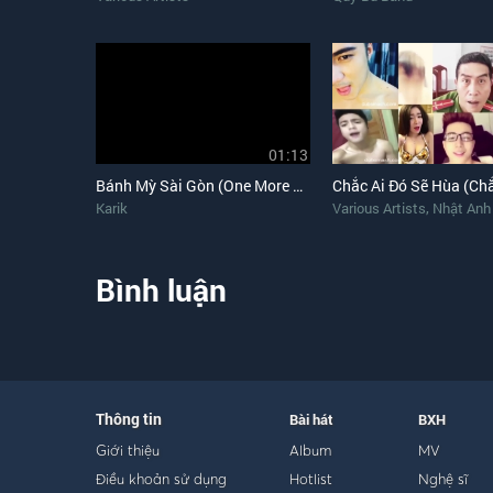
01:13
Bánh Mỳ Sài Gòn (One More Night Karik Chế)
,
Karik
Various Artists
Nhật Anh
Bình luận
Thông tin
Bài hát
BXH
Giới thiệu
Album
MV
Điều khoản sử dụng
Hotlist
Nghệ sĩ