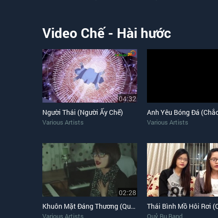
Video Chế - Hài hước
04:32
Người Thái (Người Ấy Chế)
Various Artists
Various Artists
02:28
Khuôn Mặt Đáng Thương (Quỳnh Max Cover)
Various Artists
Quỷ Bu Band