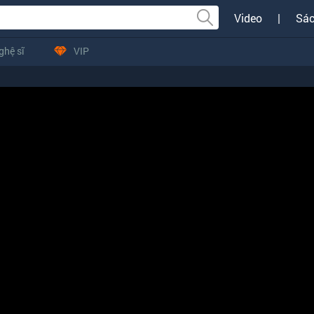
Video
|
Sác
ghệ sĩ
VIP