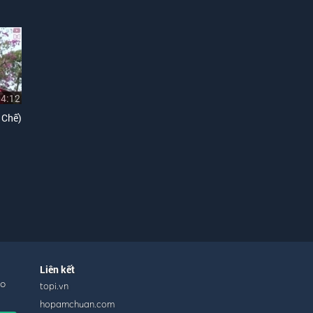
04:12
 Chế)
Liên kết
ho
topi.vn
hopamchuan.com