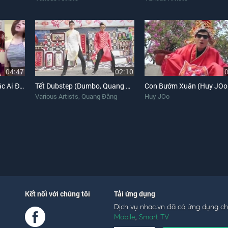
04:47
02:10
Chắc Ai Đó Sẽ Hùa (Chắc Ai Đó Sẽ Về Trắng Chế)
Tết Dubstep (Dumbo, Quang Đăng Dance Cover)
Con Bướm Xuân (Huy JOo
,
Various Artists
Quang Đăng
Huy JOo
Kết nối với chúng tôi
Tải ứng dụng
Dịch vụ nhac.vn đã có ứng dụng c
Mobile
,
Smart TV