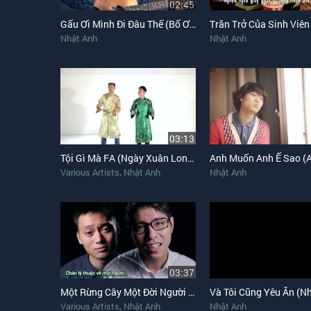
02:45
Gấu Ơi Mình Đi Đâu Thế (Bố Ơi Mình Đi Đâu Thế Nhật Anh Chế)
Nhật Anh
Nhật Anh
03:13
Tội Gì Mà FA (Ngày Xuân Long Phụng Sum Vầy Chế)
,
Various Artists
Nhật Anh
Nhật Anh
03:37
Một Rừng Cây Một Đời Người (MV Chế)
,
Various Artists
Nhật Anh
Nhật Anh