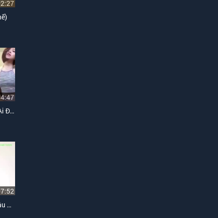
02:27
hế)
04:47
Chắc Ai Đó Sẽ Hùa (Chắc Ai Đó Sẽ Về Trắng Chế)
07:52
Bài Hát Về Iphone 6 (Về Đâu Mái Tóc Người Thương Nhật Anh Chế)