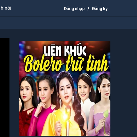
h nói
Đăng nhập
/
Đăng ký