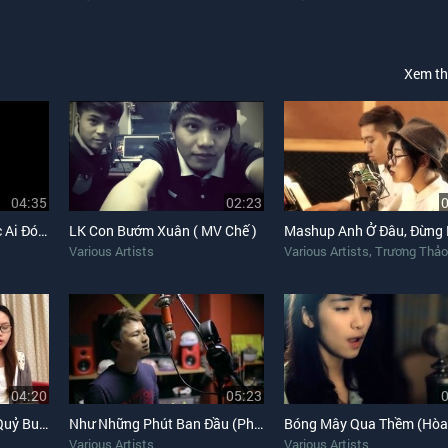
Xem t
04:35
02:23
Anh Yêu Bóng Đá (Chắc Ai Đó Sẽ Về Chế)
LK Con Bướm Xuân ( MV Chế )
,
Various Artists
Various Artists
Trương Thảo
04:20
05:23
Thái Bình Mồ Hôi Rơi (Quỷ Bu Cover)
Như Những Phút Ban Đầu (Phạm Đình Thái Ngân Cover)
Various Artists
Various Artists