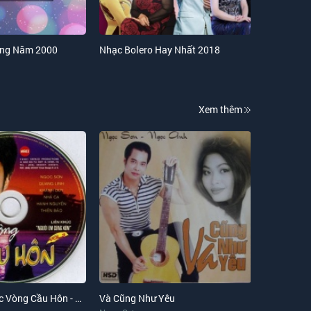
ững Năm 2000
Nhạc Bolero Hay Nhất 2018
Xem thêm
Liên Khúc Chiếc Vòng Cầu Hôn - Người Em Cùng Xóm CD 1
Và Cũng Như Yêu