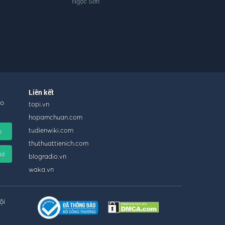
Ngọc Sơn
Liên kết
ho
topi.vn
hopamchuan.com
tudienwiki.com
e
thuthuattienich.com
id
blogradio.vn
waka.vn
ội