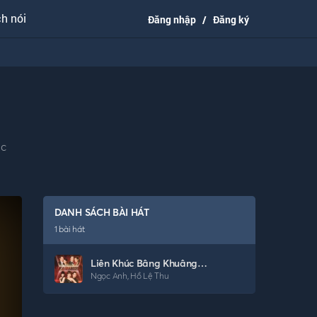
h nói
Đăng nhập
/
Đăng ký
ác
DANH SÁCH BÀI HÁT
1
bài hát
Liên Khúc Bâng Khuâng Chiều Nội Trú, Tình Khúc Chiều Mưa, Cơn Mưa Phùn
Ngọc Anh
,
Hồ Lệ Thu