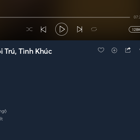
07:
 Trú, Tình Khúc
 ngộ
ết