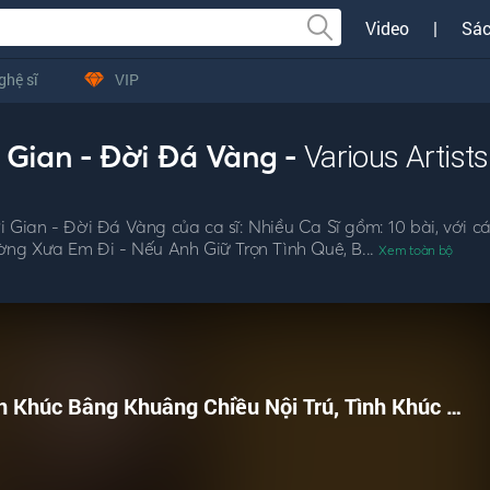
Video
|
Sác
ghệ sĩ
VIP
 Gian - Đời Đá Vàng -
Various Artists
ian - Đời Đá Vàng của ca sĩ: Nhiều Ca Sĩ gồm: 10 bài, với c
ng Xưa Em Đi - Nếu Anh Giữ Trọn Tình Quê, B...
Xem toàn bộ
Liên Khúc Bâng Khuâng Chiều Nội Trú, Tình Khúc Chiều Mưa, Cơn Mưa Phùn