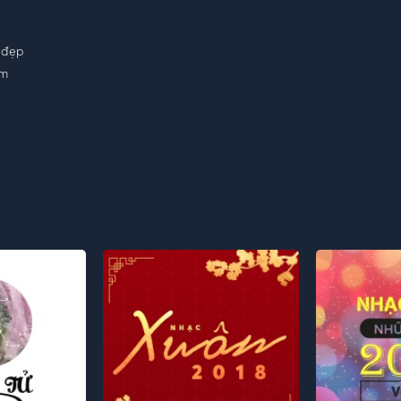
 đẹp
ám