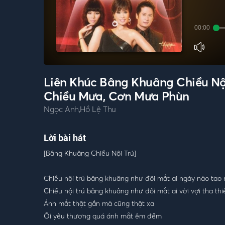
00:00
Liên Khúc Bâng Khuâng Chiều Nội
Chiều Mưa, Cơn Mưa Phùn
Ngọc Anh,Hồ Lệ Thu
Lời bài hát
[Bâng Khuâng Chiều Nội Trú]
Chiều nội trú bâng khuâng như đôi mắt ai ngày nào tao
Chiều nội trú bâng khuâng như đôi mắt ai vời vợi tha thi
Ánh mắt thật gần mà cũng thật xa
Ôi yêu thương quá ánh mắt êm đềm