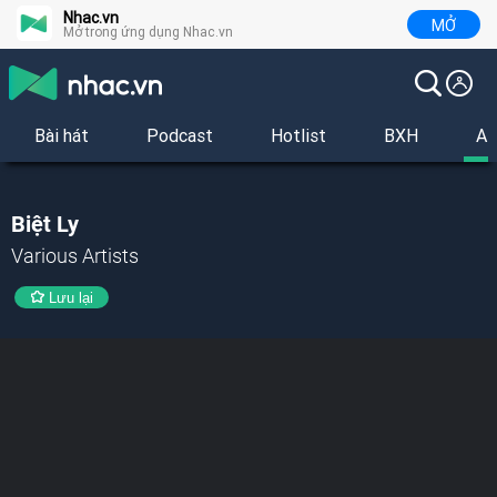
Nhac.vn
MỞ
Mở trong ứng dụng Nhac.vn
Bài hát
Podcast
Hotlist
BXH
Al
Biệt Ly
Various Artists
Lưu lại