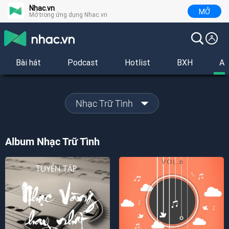
Nhac.vn
MỞ
Mở trong ứng dụng Nhac.vn
Bài hát
Podcast
Hotlist
BXH
Al
Nhạc Trữ Tình
Album Nhạc Trữ Tình