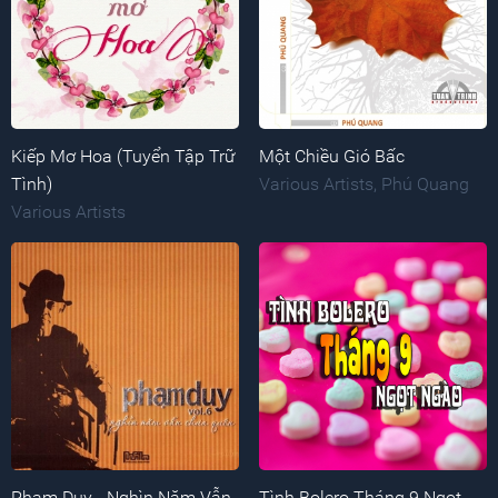
Kiếp Mơ Hoa (Tuyển Tập Trữ
Một Chiều Gió Bấc
Tình)
Various Artists
,
Phú Quang
Various Artists
Phạm Duy - Nghìn Năm Vẫn
Tình Bolero Tháng 9 Ngọt