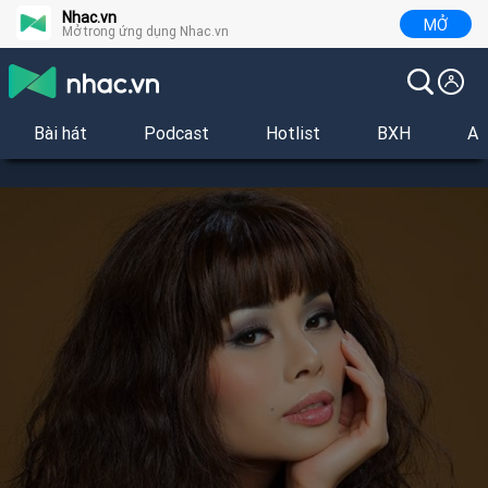
Nhac.vn
MỞ
Mở trong ứng dụng Nhac.vn
Bài hát
Podcast
Hotlist
BXH
Al