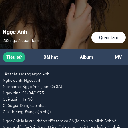
Ngọc Anh
Quan tâm
232 người quan tâm
Tiểu sử
Bài hát
Album
MV
Tên thật:
Hoàng Ngọc Anh
Nghệ danh:
Ngọc Anh
Nickname:
Ngọc Anh (Tam Ca 3A)
Ngày sinh:
21/04/1975
Quê quán:
Hà Nội
Quốc gia:
Đang cập nhật
Giải thưởng:
Đang cập nhật
Ngọc Anh là là cựu thành viên tam ca 3A (Minh Anh, Minh Ánh và
Ngọc Anh) của Việt Nam. Hiện cô đang sống và theo đuổi sự nghiệp