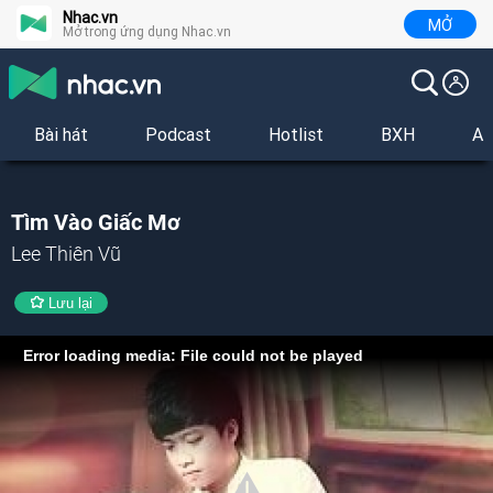
Nhac.vn
MỞ
Mở trong ứng dụng Nhac.vn
Bài hát
Podcast
Hotlist
BXH
Al
Tìm Vào Giấc Mơ
Lee Thiên Vũ
Lưu lại
Error loading media: File could not be played