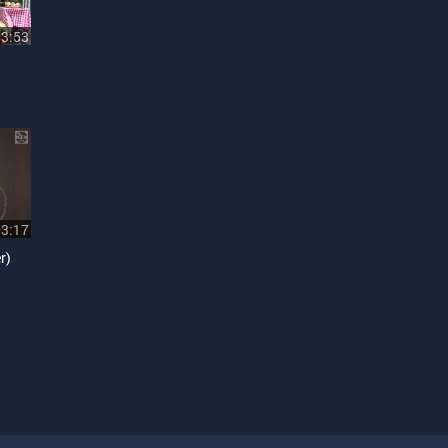
03:53
03:17
r)