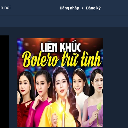
h nói
Đăng nhập
/
Đăng ký