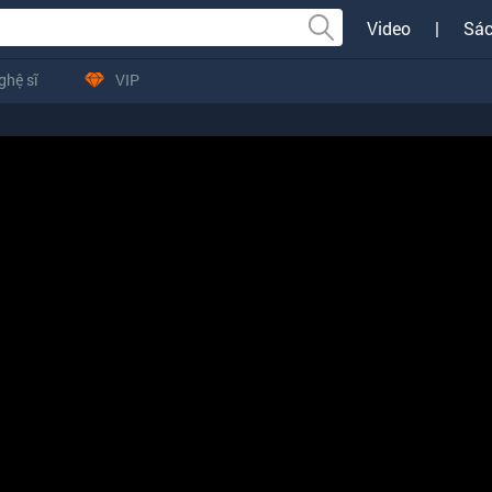
Video
|
Sác
ghệ sĩ
VIP