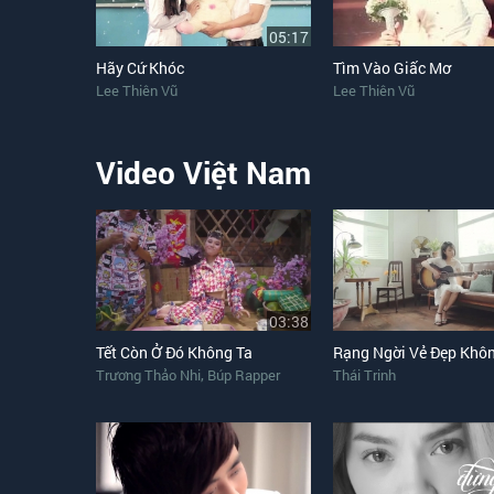
05:17
Hãy Cứ Khóc
Tìm Vào Giấc Mơ
Lee Thiên Vũ
Lee Thiên Vũ
Video Việt Nam
03:38
Tết Còn Ở Đó Không Ta
Rạng Ngời Vẻ Đẹp Khôn
,
Trương Thảo Nhi
Búp Rapper
Thái Trinh