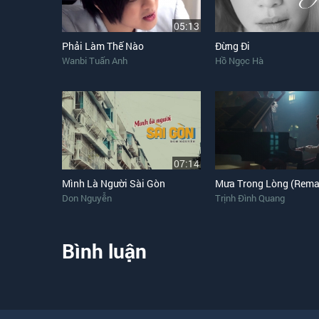
05:13
Phải Làm Thế Nào
Đừng Đi
Wanbi Tuấn Anh
Hồ Ngọc Hà
07:14
Mình Là Người Sài Gòn
Mưa Trong Lòng (Rema
Don Nguyễn
Trịnh Đình Quang
Bình luận