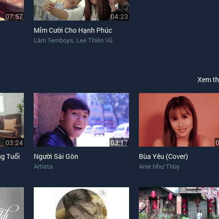
07:57
04:23
Mỉm Cười Cho Hạnh Phúc
,
Lâm Temboys
Lee Thiên Vũ
Xem t
03:24
03:17
g Tuổi
Người Sài Gòn
Bùa Yêu (Cover)
Artista
Anie Như Thùy