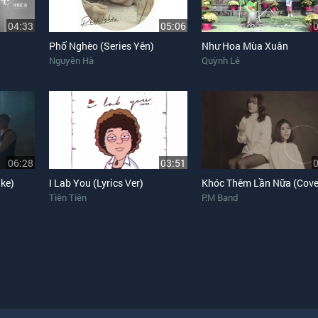
04:33
05:06
Phố Nghèo (Series Yên)
Như Hoa Mùa Xuân
Nguyên Hà
Quỳnh Lê
06:28
03:51
ke)
I Lab You (Lyrics Ver)
Khóc Thêm Lần Nữa (Cove
Tiên Tiên
P.M Band