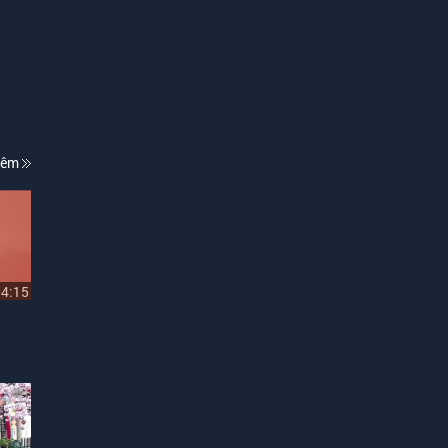
hêm
04:15