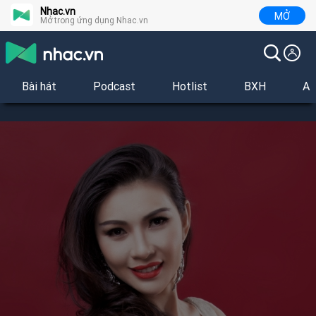
Nhac.vn
MỞ
Mở trong ứng dụng Nhac.vn
Bài hát
Podcast
Hotlist
BXH
Al