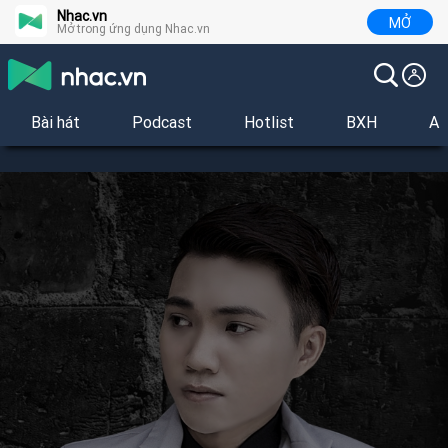
Nhac.vn
MỞ
Mở trong ứng dụng Nhac.vn
Bài hát
Podcast
Hotlist
BXH
Al