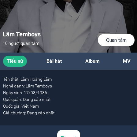
Lâm Temboys
Quan tâm
10 người quan tâm
Tiểu sử
Bài hát
Album
MV
Tên thật:
Lâm Hoàng Lâm
Nghệ danh:
Lâm Temboys
Ngày sinh:
17/08/1986
Quê quán:
Đang cập nhật
Quốc gia:
Việt Nam
Giải thưởng:
Đang cập nhật