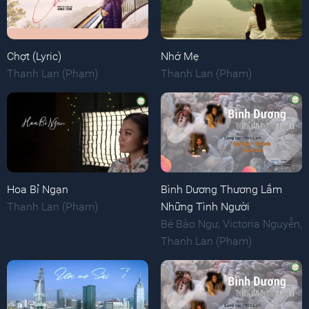
Chợt (Lyric)
Nhớ Mẹ
Thanh Lan (Phạm)
Thanh Lan (Phạm)
Hoa Bỉ Ngạn
Bình Dương Thương Lắm
Thanh Lan (Phạm)
Những Tình Người
Bé Bào Ngư
,
Victoria Nguyễn
,
Thanh Lan (Phạm)