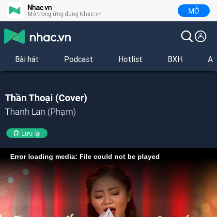
Nhac.vn
MỞ
Mở trong ứng dụng Nhac.vn
Bài hát
Podcast
Hotlist
BXH
Al
Thần Thoại (Cover)
Thanh Lan (Phạm)
Lưu lại
Error loading media: File could not be played