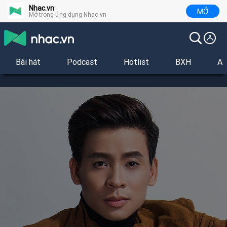
Nhac.vn
MỞ
Mở trong ứng dụng Nhac.vn
Bài hát
Podcast
Hotlist
BXH
Al