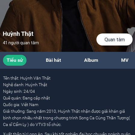
Huỳnh Thật
Quan tâm
41 người quan tâm
Tiểu sử
Bài hát
Album
MV
Tên thật:
Huỳnh Văn Thật
Nghệ danh:
Huỳnh Thật
Ngày sinh:
24/04
Quê quán:
Đang cập nhật
Quốc gia:
Việt Nam
Giải thưởng:
Sang năm 2010, Huỳnh Thật nhận được giải khán giả
bình chọn nhiều nhất trong chương trình Song Ca Cùng Thần Tượng(
Ca sĩ Cẩm Ly ) do VTV3 tổ chức.
Xuất thân từ Long An. Sau khi tốt nghiệp đại học chuyên ngành quản