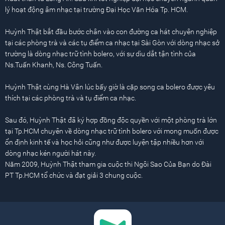
lý hoạt động âm nhạc tại trường Đại Học Văn Hóa Tp. HCM.
Huỳnh Thật bắt đầu bước chân vào con đường ca hát chuyên nghiệp
tại các phòng trà và các tụ điểm ca nhạc tại Sài Gòn với dòng nhạc sở
trường là dòng nhạc trữ tình bolero, với sự dìu dắt tận tình của
Ns.Tuấn Khanh, Ns. Công Tuấn.
Huỳnh Thật cùng Hà Vân lúc bấy giờ là cặp song ca bolero được yêu
thích tại các phòng trà và tụ điểm ca nhạc.
Sau đó, Huỳnh Thật đã ký hợp đồng độc quyền với một phòng trà lớn
tại Tp.HCM chuyên về dòng nhạc trữ tình bolero với mong muốn được
ổn định kinh tế và học hỏi cũng như được luyện tập nhiều hơn với
dòng nhạc kén người hát này.
Năm 2009, Huỳnh Thật tham gia cuộc thi Ngôi Sao Của Bạn do Đài
PT Tp.HCM tổ chức và đạt giải 3 chung cuộc.