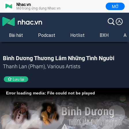
Nhac.vn
MỞ
Mở trong ứng dụng Nhac.vn
Bài hát
Podcast
Hotlist
BXH
Al
Bình Dương Thương Lắm Những Tình Người
Thanh Lan (Phạm), Various Artists
Lưu lại
Error loading media: File could not be played