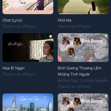
Chợt (Lyric)
Nhớ Mẹ
Thanh Lan (Phạm)
Thanh Lan (Phạm)
Hoa Bỉ Ngạn
Bình Dương Thương Lắm
Thanh Lan (Phạm)
Những Tình Người
Bé Bào Ngư
,
Victoria Nguyễn
,
Thanh Lan (Phạm)