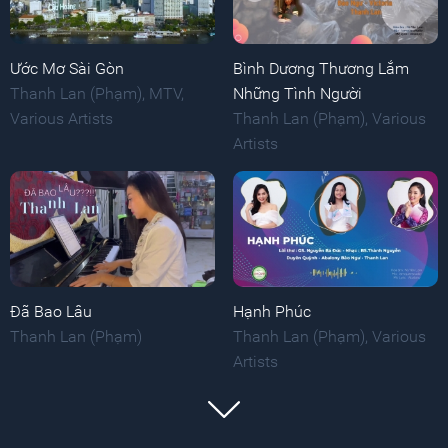
Ước Mơ Sài Gòn
Bình Dương Thương Lắm
Thanh Lan (Phạm)
,
MTV
,
Những Tình Người
Various Artists
Thanh Lan (Phạm)
,
Various
Artists
Đã Bao Lâu
Hạnh Phúc
Thanh Lan (Phạm)
Thanh Lan (Phạm)
,
Various
Artists