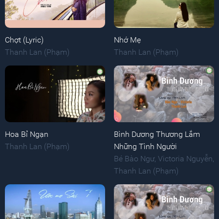
Chợt (Lyric)
Nhớ Mẹ
Thanh Lan (Phạm)
Thanh Lan (Phạm)
Hoa Bỉ Ngạn
Bình Dương Thương Lắm
Thanh Lan (Phạm)
Những Tình Người
Bé Bào Ngư
,
Victoria Nguyễn
,
Thanh Lan (Phạm)