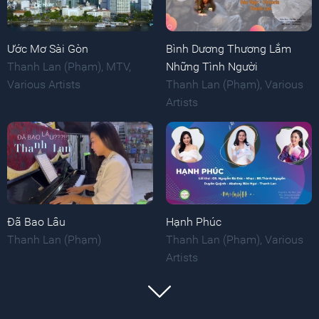
Ước Mơ Sài Gòn
Bình Dương Thương Lắm
Thanh Lan (Phạm)
,
MTV
,
Những Tình Người
Various Artists
Thanh Lan (Phạm)
,
Various
Artists
Đã Bao Lâu
Hạnh Phúc
Thanh Lan (Phạm)
Thanh Lan (Phạm)
,
Various
Artists