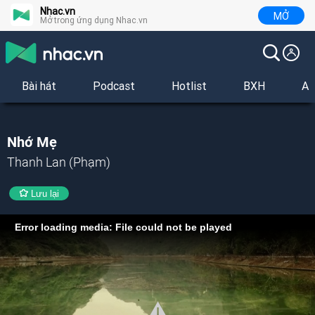
Nhac.vn
MỞ
Mở trong ứng dụng Nhac.vn
Bài hát
Podcast
Hotlist
BXH
Al
Nhớ Mẹ
Thanh Lan (Phạm)
Lưu lại
Error loading media: File could not be played