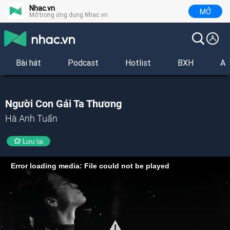
Nhac.vn
MỞ
Mở trong ứng dụng Nhac.vn
Bài hát
Podcast
Hotlist
BXH
Al
Người Con Gái Ta Thương
Hà Anh Tuấn
Lưu lại
Error loading media: File could not be played