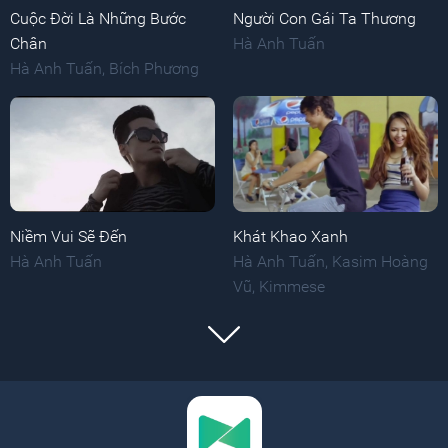
Cuộc Đời Là Những Bước
Người Con Gái Ta Thương
Chân
Hà Anh Tuấn
Hà Anh Tuấn
,
Bích Phương
Niềm Vui Sẽ Đến
Khát Khao Xanh
Hà Anh Tuấn
Hà Anh Tuấn
,
Kasim Hoàng
Vũ
,
Kimmese