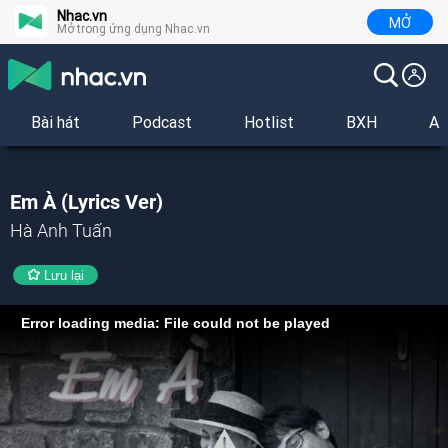
Nhac.vn
MỞ
Mở trong ứng dụng Nhac.vn
Bài hát
Podcast
Hotlist
BXH
Al
Em À (Lyrics Ver)
Hà Anh Tuấn
Lưu lại
Error loading media: File could not be played