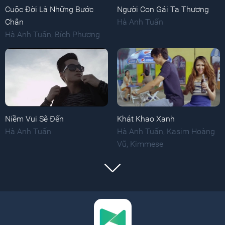
Cuộc Đời Là Những Bước
Người Con Gái Ta Thương
Chân
Hà Anh Tuấn
Hà Anh Tuấn
,
Bích Phương
Niềm Vui Sẽ Đến
Khát Khao Xanh
Hà Anh Tuấn
Hà Anh Tuấn
,
Kasim Hoàng
Vũ
,
Kimmese