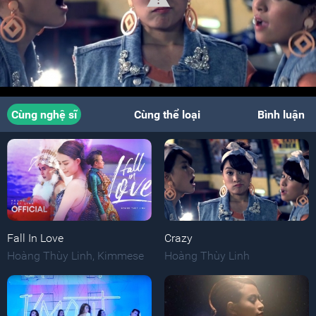
Cùng nghệ sĩ
Cùng thể loại
Bình luận
Fall In Love
Crazy
Hoàng Thùy Linh
,
Kimmese
Hoàng Thùy Linh