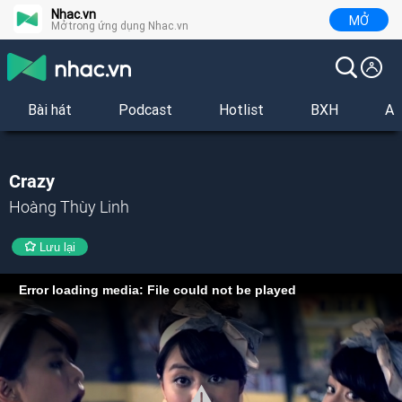
Nhac.vn
MỞ
Mở trong ứng dụng Nhac.vn
Bài hát
Podcast
Hotlist
BXH
Al
Crazy
Hoàng Thùy Linh
Lưu lại
Error loading media: File could not be played