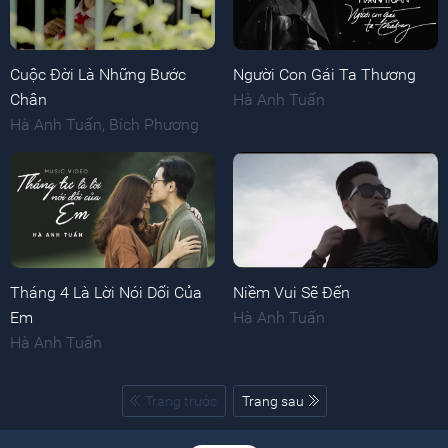
Cuộc Đời Là Những Bước
Người Con Gái Ta Thương
Chân
Hà Anh Tuấn
Hà Anh Tuấn
,
Bích Phương
Tháng 4 Là Lời Nói Dối Của
Niềm Vui Sẽ Đến
Em
Hà Anh Tuấn
Hà Anh Tuấn
Trang trước
Trang sau