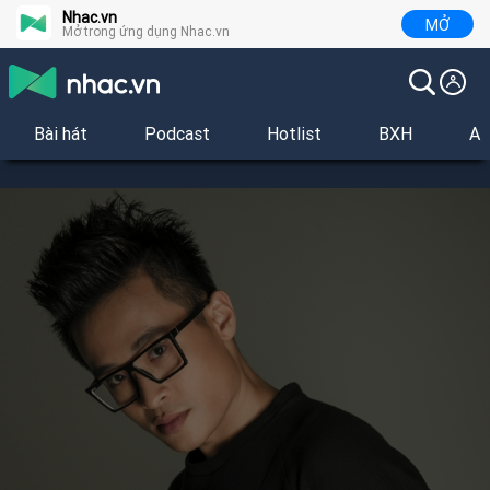
Nhac.vn
MỞ
Mở trong ứng dụng Nhac.vn
Bài hát
Podcast
Hotlist
BXH
Al