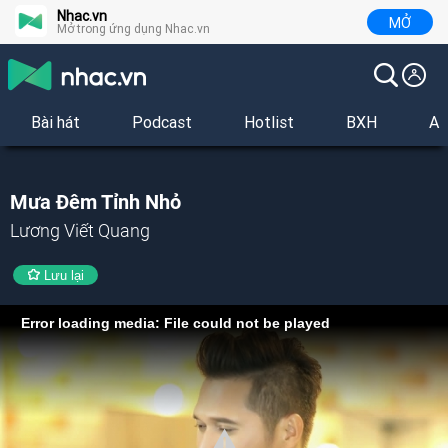
Nhac.vn
MỞ
Mở trong ứng dụng Nhac.vn
Bài hát
Podcast
Hotlist
BXH
Al
Mưa Đêm Tỉnh Nhỏ
Lương Viết Quang
Lưu lại
Error loading media: File could not be played