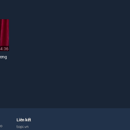
04:36
ương
Liên kết
ho
topi.vn