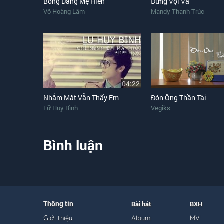
Bóng Dáng Mẹ Hiền
Đừng Vội Vã
Võ Hoàng Lâm
Mandy Thanh Trúc
04:22
Nhắm Mắt Vẫn Thấy Em
Đón Ông Thần Tài
Lữ Huy Bình
Vegiks
Bình luận
Thông tin
Bài hát
BXH
Giới thiệu
Album
MV