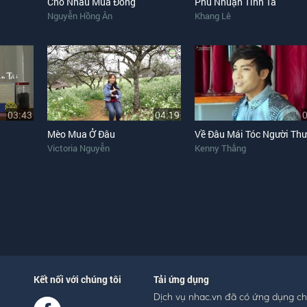
Cho Nhau Mùa Đông
Phú Nhuận Tình Ta
Nguyễn Hồng Ân
Khang Lê
03:43
04:19
Mèo Mua Ở Đâu
Về Đâu Mái Tóc Người Th
Victoria Nguyễn
Kenny Thắng
Kết nối với chúng tôi
Tải ứng dụng
Dịch vụ nhac.vn đã có ứng dụng c