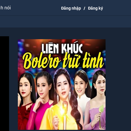
h nói
Đăng nhập
/
Đăng ký