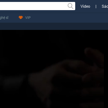
Video
|
Sác
ghệ sĩ
VIP