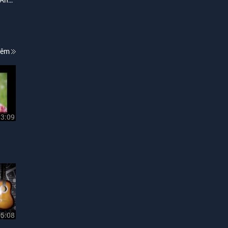
hêm
03:09
05:08