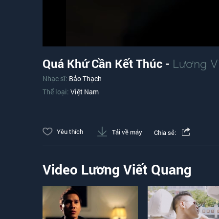
Quá Khứ Cần Kết Thúc -
Lương V
Nhạc sĩ:
Bảo Thạch
Thể loại:
Việt Nam
Yêu thích
Tải về máy
Chia sẻ:
Video Lương Viết Quang