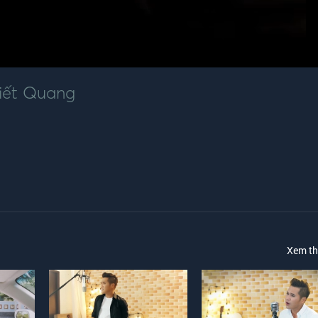
iết Quang
Xem t