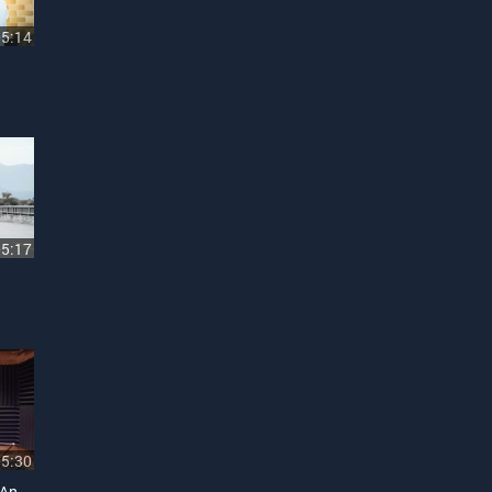
05:14
05:17
05:30
Liên Khúc Sao Chưa Thấy Anh Về, Nén Hương Yêu