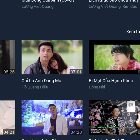
,
Lương Viết Quang
Lương Viết Quang
Kim Cúc
Xem t
05:26
07:01
Chỉ Là Anh Đang Mơ
Bí Mật Của Hạnh Phúc
Hồ Quang Hiếu
Đông Nhi
04:21
04:28