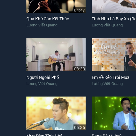
04:47
Quá Khứ Cần Kết Thúc
Tình Như Lá Bay Xa (R
Lương Viết Quang
Lương Viết Quang
03:33
Người Ngoài Phố
Em Về Kẻo Trời Mưa
Lương Viết Quang
Lương Viết Quang
05:36
Mưa Đêm Tỉnh Nhỏ
Rong Rêu (Live)