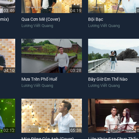
03:46
04:19
emix)
Qua Cơn Mê (Cover)
Bội Bạc
Lương Viết Quang
Lương Viết Quang
04:10
03:28
Mưa Trên Phố Huế
Bây Giờ Em Thế Nào
Lương Viết Quang
Lương Viết Quang
02:12
05:38
Mùa Đông Của Anh (Cover)