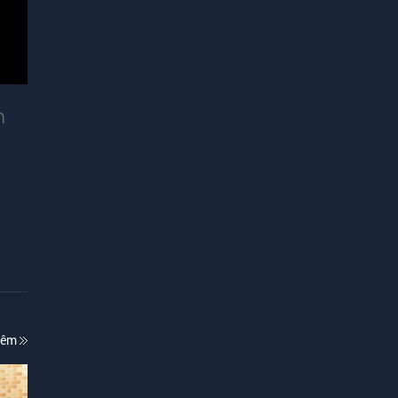
m
hêm