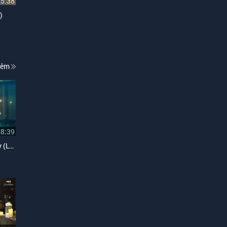
05:38
)
hêm
08:39
My First Christmas Medley (Lyric)