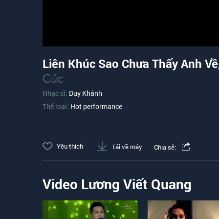
Liên Khúc Sao Chưa Thấy Anh Về
Cúc
Nhạc sĩ:
Duy Khánh
Thể loại:
Hot performance
Yêu thích
Tải về máy
Chia sẻ:
Video Lương Viết Quang