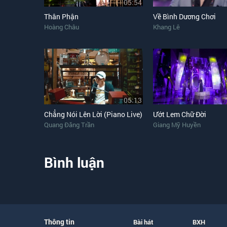
05:54
Thân Phận
Về Bình Dương Chơi
Hoàng Châu
Khang Lê
05:13
Chẳng Nói Lên Lời (Piano Live)
Ướt Lem Chữ Đời
Quang Đăng Trần
Giang Mỹ Huyền
Bình luận
Thông tin
Bài hát
BXH