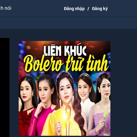
h nói
Đăng nhập
/
Đăng ký