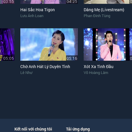
03:55
04:25
Hai Sắc Hoa Tigon
Dâng Mẹ (Livestream)
Lưu Ánh Loan
Phan Đinh Tùng
05:05
05:16
Chờ Anh Hát Lý Duyên Tình
Xót Xa Tình Đầu
Lê Như
Võ Hoàng Lâm
Kết nối với chúng tôi
Tải ứng dụng