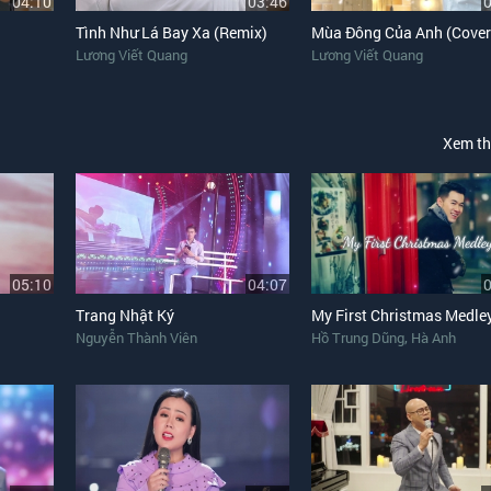
04:10
03:46
Tình Như Lá Bay Xa (Remix)
Mùa Đông Của Anh (Cover
Lương Viết Quang
Lương Viết Quang
Xem t
05:10
04:07
Trang Nhật Ký
,
Nguyễn Thành Viên
Hồ Trung Dũng
Hà Anh