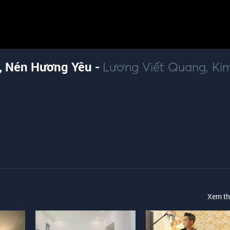
, Nén Hương Yêu -
Lương Viết Quang
,
Ki
Xem t