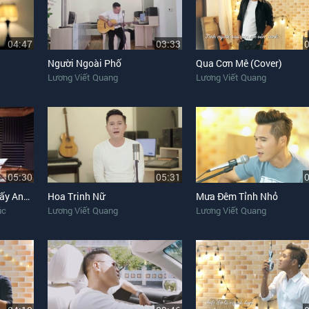
04:47
03:33
Người Ngoài Phố
Qua Cơn Mê (Cover)
Lương Viết Quang
Lương Viết Quang
05:30
05:31
Liên Khúc Sao Chưa Thấy Anh Về, Nén Hương Yêu
Hoa Trinh Nữ
Mưa Đêm Tỉnh Nhỏ
úc
Lương Viết Quang
Lương Viết Quang