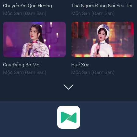
Chuyến Đò Quê Hương
Thà Người Đừng Nói Yêu Tôi
Mộc San (Đam San)
Mộc San (Đam San)
Cay Đắng Bờ Môi
Huế Xưa
Mộc San (Đam San)
Mộc San (Đam San)