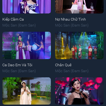
Kiếp Cầm Ca
Nợ Nhau Chữ Tình
Mộc San (Đam San)
Mộc San (Đam San)
Ca Dao Em Và Tôi
Chân Quê
Mộc San (Đam San)
Mộc San (Đam San)