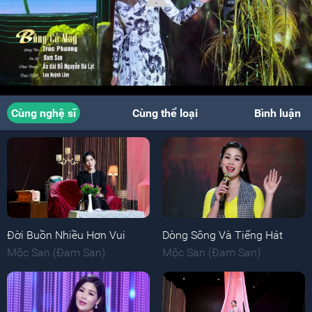
Cùng nghệ sĩ
Cùng thể loại
Bình luận
Đời Buồn Nhiều Hơn Vui
Dòng Sông Và Tiếng Hát
Mộc San (Đam San)
Mộc San (Đam San)