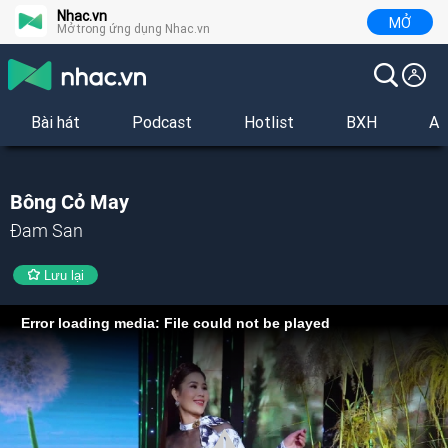
Nhac.vn
MỞ
Mở trong ứng dụng Nhac.vn
Bài hát
Podcast
Hotlist
BXH
Al
Bông Cỏ May
Đam San
Lưu lại
Error loading media: File could not be played