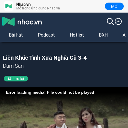
Nhac.vn
MỞ
Mở trong ứng dụng Nhac.vn
Bài hát
Podcast
Hotlist
BXH
Al
Liên Khúc Tình Xưa Nghĩa Cũ 3-4
Đam San
Lưu lại
Error loading media: File could not be played