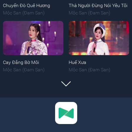
Chuyến Đò Quê Hương
Thà Người Đừng Nói Yêu Tôi
Mộc San (Đam San)
Mộc San (Đam San)
Cay Đắng Bờ Môi
Huế Xưa
Mộc San (Đam San)
Mộc San (Đam San)