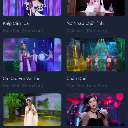
Kiếp Cầm Ca
Nợ Nhau Chữ Tình
Mộc San (Đam San)
Mộc San (Đam San)
Ca Dao Em Và Tôi
Chân Quê
Mộc San (Đam San)
Mộc San (Đam San)