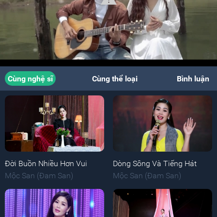
Cùng nghệ sĩ
Cùng thể loại
Bình luận
Đời Buồn Nhiều Hơn Vui
Dòng Sông Và Tiếng Hát
Mộc San (Đam San)
Mộc San (Đam San)