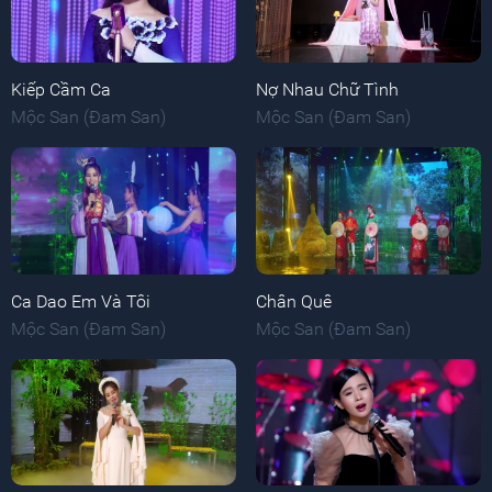
Kiếp Cầm Ca
Nợ Nhau Chữ Tình
Mộc San (Đam San)
Mộc San (Đam San)
Ca Dao Em Và Tôi
Chân Quê
Mộc San (Đam San)
Mộc San (Đam San)