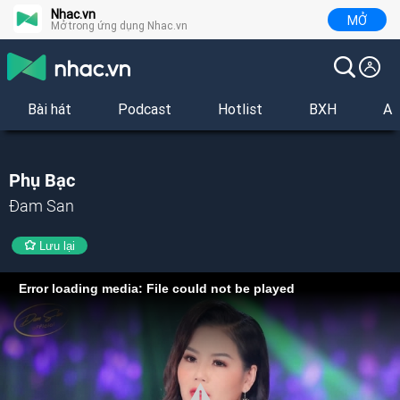
Nhac.vn
MỞ
Mở trong ứng dụng Nhac.vn
Bài hát
Podcast
Hotlist
BXH
Al
Phụ Bạc
Đam San
Lưu lại
Error loading media: File could not be played