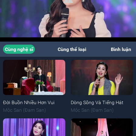
Cùng nghệ sĩ
Cùng thể loại
Bình luận
Đời Buồn Nhiều Hơn Vui
Dòng Sông Và Tiếng Hát
Mộc San (Đam San)
Mộc San (Đam San)