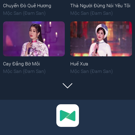
Chuyến Đò Quê Hương
Thà Người Đừng Nói Yêu Tôi
Mộc San (Đam San)
Mộc San (Đam San)
Cay Đắng Bờ Môi
Huế Xưa
Mộc San (Đam San)
Mộc San (Đam San)