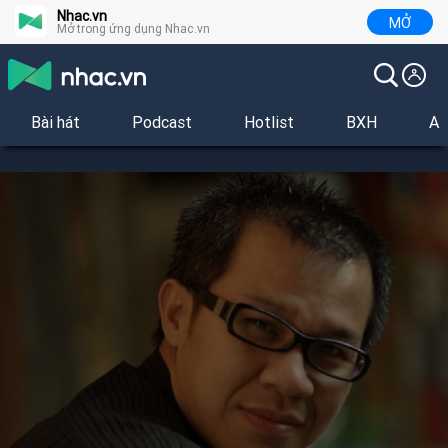
Nhac.vn
MỞ
Mở trong ứng dụng Nhac.vn
Bài hát
Podcast
Hotlist
BXH
Al