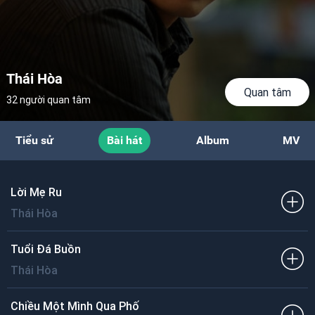
Thái Hòa
Quan tâm
32 người quan tâm
Tiểu sử
Bài hát
Album
MV
Lời Mẹ Ru
Thái Hòa
Tuổi Đá Buồn
Thái Hòa
Chiều Một Mình Qua Phố