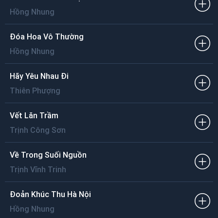
Nơi em về trời xanh không em
Ta nghe từng giọt lệ
Hồng Nhung
Rớt xuống thành hồ nước long lanh.
Đóa Hoa Vô Thường
Hồng Nhung
Hãy Yêu Nhau Đi
Thiên Phượng
Vết Lăn Trầm
Trịnh Công Sơn
Về Trong Suối Nguồn
Trịnh Vĩnh Trinh
Đoản Khúc Thu Hà Nội
Hồng Nhung