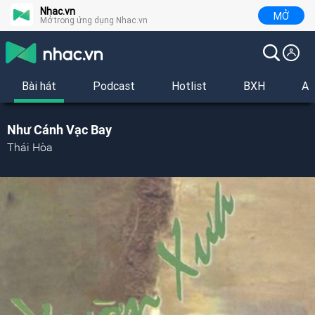
Nhac.vn
MỞ
Mở trong ứng dụng Nhac.vn
Bài hát
Podcast
Hotlist
BXH
Al
Như Cánh Vạc Bay
Thái Hòa