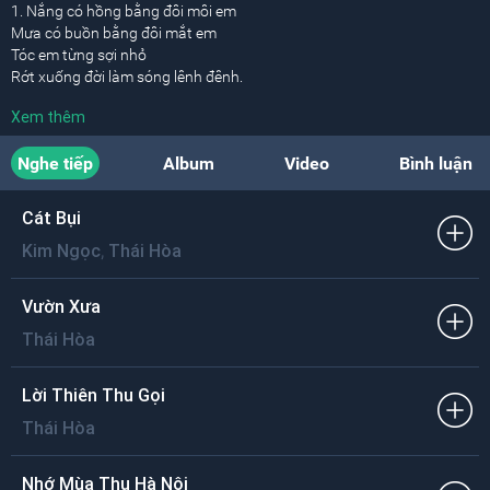
1. Nắng có hồng bằng đôi môi em
Mưa có buồn bằng đôi mắt em
Tóc em từng sợi nhỏ
Rớt xuống đời làm sóng lênh đênh.
Xem thêm
Gió sẽ mừng vì tóc em bay
Cho mây hờn ngủ quên trên vai
Nghe tiếp
Album
Video
Bình luận
Vai em gầy guộc nhỏ
Như cánh vạc về chốn xa xôi.
Cát Bụi
[ĐK:]
,
Kim Ngọc
Thái Hòa
Nắng có còn hờn ghen môi em
Mưa có còn buồn trong mắt em
Từ lúc đưa em về
Vườn Xưa
Là biết xa nghìn trùng.
Thái Hòa
2. Suối đón từng bàn chân em qua
Lá hát từ bàn tay thơm tho
Lời Thiên Thu Gọi
Lá khô vì đợi chờ
Thái Hòa
Cũng như đời người mãi âm u.
Nơi em về ngày vui không em
Nhớ Mùa Thu Hà Nội