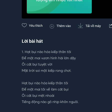
Yêu thích
Thêm vào
Tải về máy
Lời bài hát
1. Hạt bụi nào hóa kiếp thân tôi
Để một mai vươn hình hài lớn dậy
Ôi cát bụi tuyệt vời
Mặt trời soi một kiếp rong chơi.
Hạt bụi nào hóa kiếp thân tôi
Để một mai tôi về làm cát bụi
Ôi cát bụi mệt nhoài
Tiếng động nào gõ nhịp khôn nguôi.