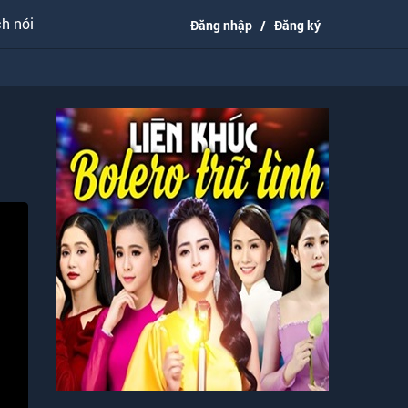
h nói
Đăng nhập
/
Đăng ký