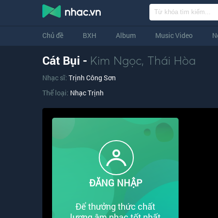
Chủ đề
BXH
Album
Music Video
N
Cát Bụi -
Kim Ngọc
,
Thái Hòa
Nhạc sĩ:
Trịnh Công Sơn
Thể loại:
Nhạc Trịnh
ĐĂNG NHẬP
Để thưởng thức chất
lượng âm nhạc tốt nhất