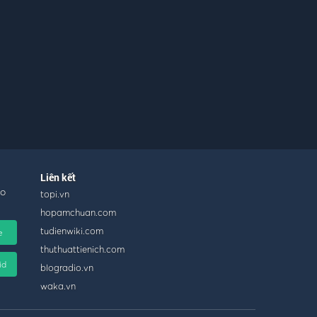
Liên kết
ho
topi.vn
hopamchuan.com
tudienwiki.com
e
thuthuattienich.com
id
blogradio.vn
waka.vn