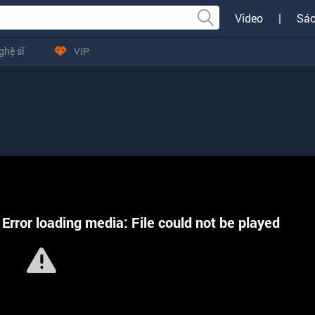
Video
|
Sác
ghệ sĩ
VIP
Error loading media: File could not be played