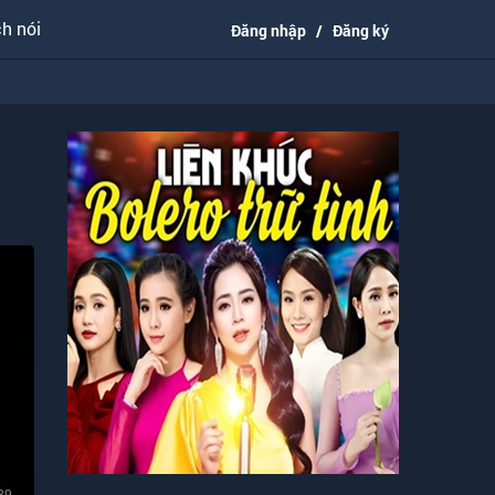
h nói
Đăng nhập
/
Đăng ký