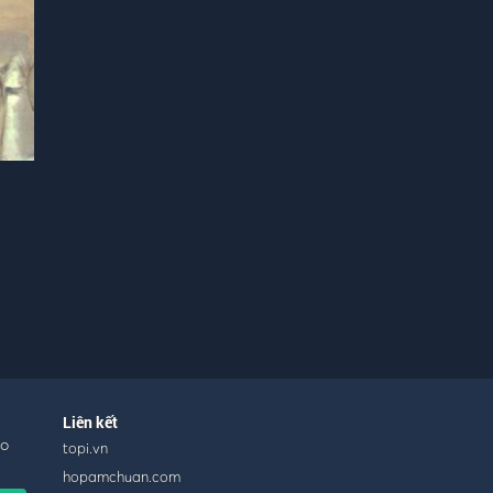
Liên kết
ho
topi.vn
hopamchuan.com