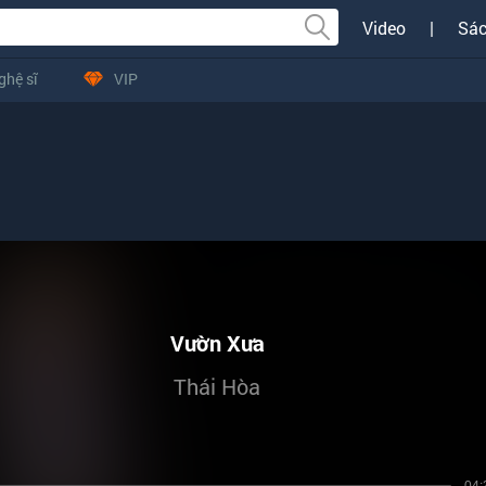
Video
|
Sác
ghệ sĩ
VIP
Vườn Xưa
Thái Hòa