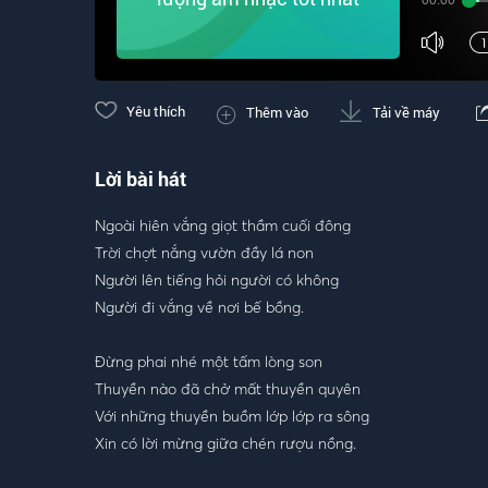
00:00
Yêu thích
Thêm vào
Tải về máy
Lời bài hát
Ngoài hiên vắng giọt thầm cuối đông
Trời chợt nắng vườn đầy lá non
Người lên tiếng hỏi người có không
Người đi vắng về nơi bế bồng.
Đừng phai nhé một tấm lòng son
Thuyền nào đã chở mất thuyền quyên
Với những thuyền buồm lớp lớp ra sông
Xin có lời mừng giữa chén rượu nồng.