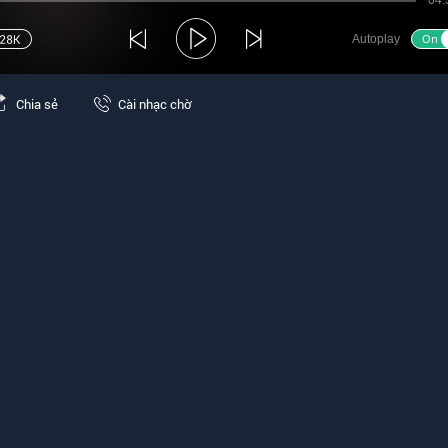
04:
Autoplay
Chia sẻ
Cài nhạc chờ