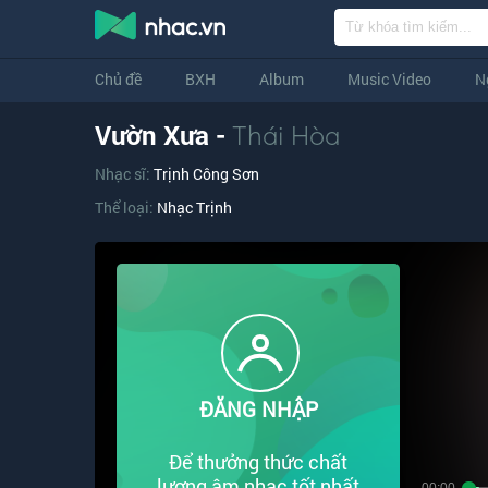
Chủ đề
BXH
Album
Music Video
N
Vườn Xưa -
Thái Hòa
Nhạc sĩ:
Trịnh Công Sơn
Thể loại:
Nhạc Trịnh
ĐĂNG NHẬP
Để thưởng thức chất
lượng âm nhạc tốt nhất