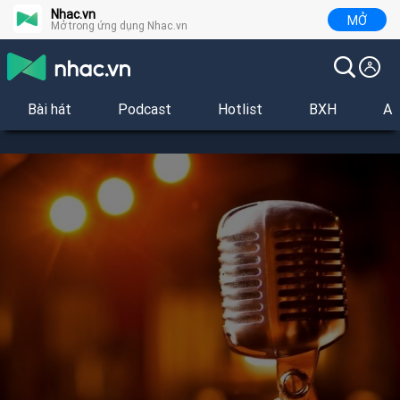
Nhac.vn
MỞ
Mở trong ứng dụng Nhac.vn
Bài hát
Podcast
Hotlist
BXH
Al