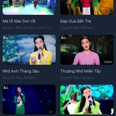
Mẹ Ơi Mai Con Về
Đẹp Quá Bến Tre
Quỳnh Như Bolero
,
Kha Thi
Quỳnh Như Bolero
Nhớ Anh Tháng Sáu
Thương Nhớ Miền Tây
Quỳnh Như Bolero
Quỳnh Như Bolero