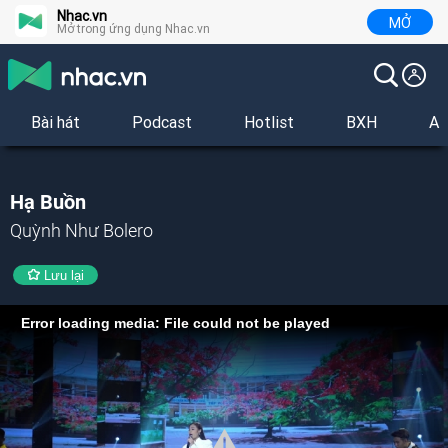
Nhac.vn
MỞ
Mở trong ứng dụng Nhac.vn
Bài hát
Podcast
Hotlist
BXH
Al
Hạ Buồn
Quỳnh Như Bolero
Lưu lại
Error loading media: File could not be played