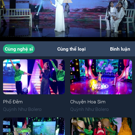
Cùng nghệ sĩ
Cùng thể loại
Bình luận
Phố Đêm
Chuyện Hoa Sim
Quỳnh Như Bolero
Quỳnh Như Bolero