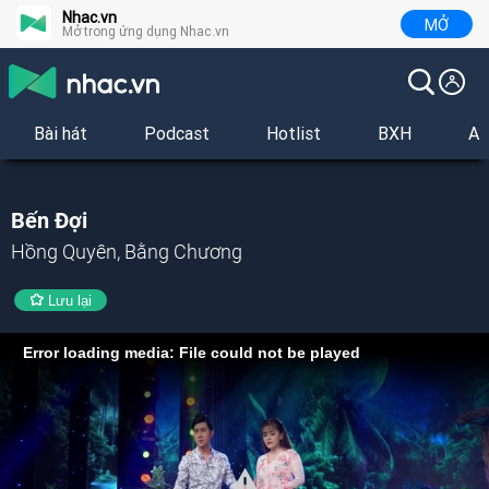
Nhac.vn
MỞ
Mở trong ứng dụng Nhac.vn
Bài hát
Podcast
Hotlist
BXH
Al
Bến Đợi
Hồng Quyên, Bằng Chương
Lưu lại
Error loading media: File could not be played