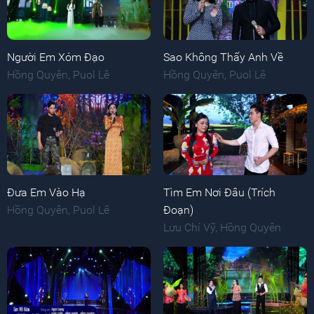
Người Em Xóm Đạo
Sao Không Thấy Anh Về
Hồng Quyên
,
Puol Lê
Hồng Quyên
,
Puol Lê
Đưa Em Vào Hạ
Tìm Em Nơi Đâu (Trích
Hồng Quyên
,
Puol Lê
Đoạn)
Lưu Chí Vỹ
,
Hồng Quyên