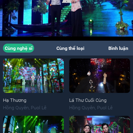
Cùng nghệ sĩ
Cùng thể loại
Bình luận
Hạ Thương
Lá Thư Cuối Cùng
Hồng Quyên
,
Puol Lê
Hồng Quyên
,
Puol Lê