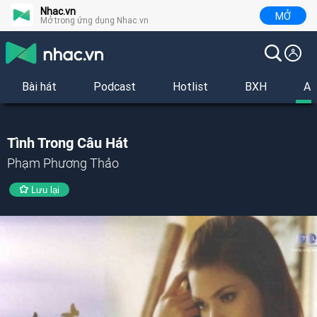
Nhac.vn
MỞ
Mở trong ứng dụng Nhac.vn
Bài hát
Podcast
Hotlist
BXH
Al
Tình Trong Câu Hát
Phạm Phương Thảo
Lưu lại