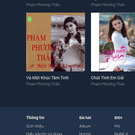
Phạm Phương Thảo
Phạm Phương Thảo
Và Một Khúc Tâm Tình
Chút Tình Em Gửi
Phạm Phương Thảo
Phạm Phương Thảo
Thông tin
Bài hát
BXH
Giới thiệu
Album
MV
Điều khoản sử dụng
Hotlist
Nghệ sĩ