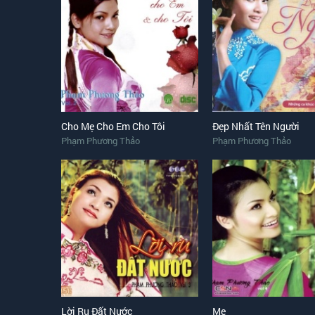
Cho Mẹ Cho Em Cho Tôi
Đẹp Nhất Tên Người
Phạm Phương Thảo
Phạm Phương Thảo
Lời Ru Đất Nước
Mẹ