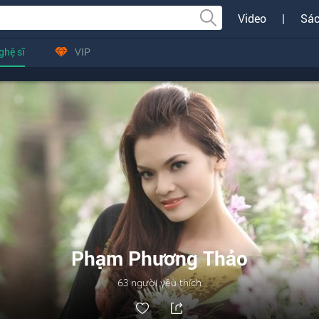
Video
|
Sác
ghệ sĩ
VIP
Phạm Phương Thảo
63
người yêu thích