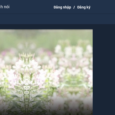
h nói
Đăng nhập
/
Đăng ký