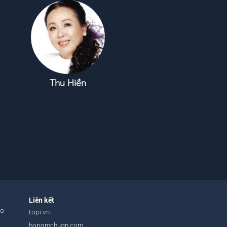
Thu Hiền
Liên kết
ho
topi.vn
hopamchuan.com