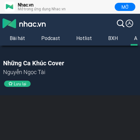
Nhac.vn
MỞ
Mở trong ứng dụng Nhac.vn
Bài hát
Podcast
Hotlist
BXH
Al
Những Ca Khúc Cover
Nguyễn Ngọc Tài
Lưu lại