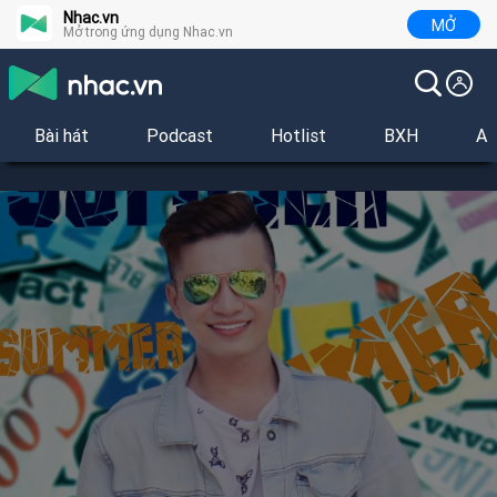
Nhac.vn
MỞ
Mở trong ứng dụng Nhac.vn
Bài hát
Podcast
Hotlist
BXH
Al