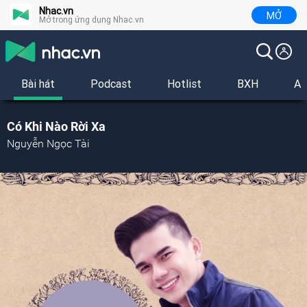
Nhac.vn
MỞ
Mở trong ứng dụng Nhac.vn
Bài hát
Podcast
Hotlist
BXH
Al
Có Khi Nào Rời Xa
Nguyễn Ngọc Tài