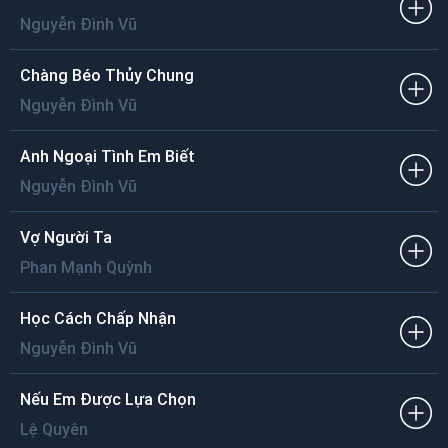
Nguyễn Đình Vũ
Chàng Béo Thủy Chung
Nguyễn Đình Vũ
Anh Ngoại Tình Em Biết
Nguyễn Đình Vũ
Vợ Người Ta
Phan Mạnh Quỳnh
Học Cách Chấp Nhận
Nguyễn Đình Vũ
Nếu Em Được Lựa Chọn
Lệ Quyên