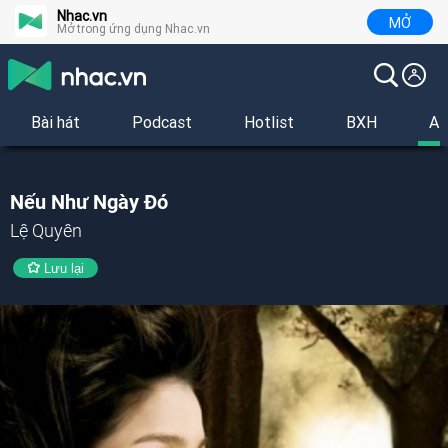
Nhac.vn
MỞ
Mở trong ứng dụng Nhac.vn
Bài hát
Podcast
Hotlist
BXH
Al
Nếu Như Ngày Đó
Lệ Quyên
Lưu lại