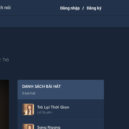
h nói
Đăng nhập
/
Đăng ký
: Trả
DANH SÁCH BÀI HÁT
5
bài hát
Trả Lại Thời Gian
Lệ Quyên
Sang Ngang