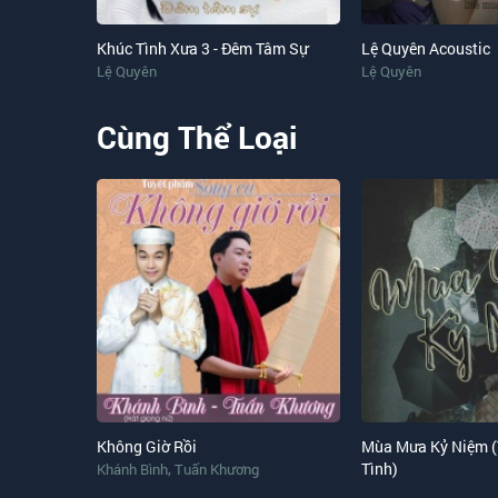
Mà sao khó tìm quên
Xa nhau thì nhớ lúc đêm gần xao xuyến
Khúc Tình Xưa 3 - Đêm Tâm Sự
Lệ Quyên Acoustic
Nhớ thương bây giờ xin trả lại thời gian.
Lệ Quyên
Lệ Quyên
Cùng Thể Loại
Không Giờ Rồi
Mùa Mưa Kỷ Niệm (
,
Tình)
Khánh Bình
Tuấn Khương