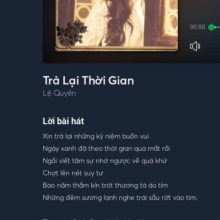
00:00
Trả Lại Thời Gian
Lệ Quyên
Lời bài hát
Xin trả lại những kỷ niệm buồn vui
Ngày xanh đã theo thời gian qua mất rồi
Ngồi viết tâm sự nhớ ngược về quá khứ
Chợt lên nét suy tư
Bao năm thầm kín trót thương tà áo tím
Những đêm sương lạnh nghe trái sầu rớt vào tim.