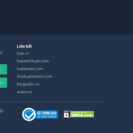
Liên kết
ho
topi.vn
hopamchuan.com
tudienwiki.com
e
thuthuattienich.com
id
blogradio.vn
waka.vn
ội