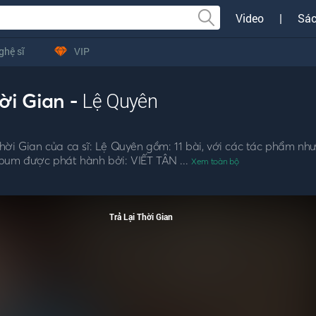
Video
|
Sác
ghệ sĩ
VIP
hời Gian -
Lệ Quyên
ời Gian của ca sĩ: Lệ Quyên gồm: 11 bài, với các tác phẩm như
Album được phát hành bởi: VIẾT TÂN ...
Xem toàn bộ
Trả Lại Thời Gian