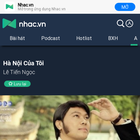
Nhac.vn
MỞ
Mở trong ứng dụng Nhac.vn
Bài hát
Podcast
Hotlist
BXH
Al
Hà Nội Của Tôi
Lê Tiến Ngọc
Lưu lại