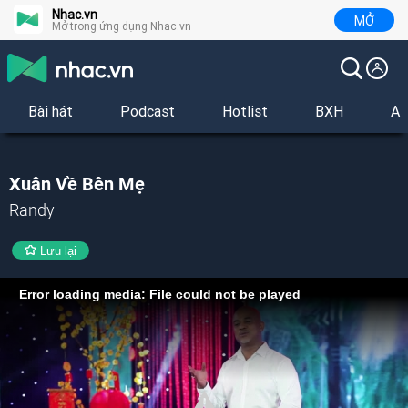
Nhac.vn
MỞ
Mở trong ứng dụng Nhac.vn
Bài hát
Podcast
Hotlist
BXH
Al
Xuân Về Bên Mẹ
Randy
Lưu lại
Error loading media: File could not be played