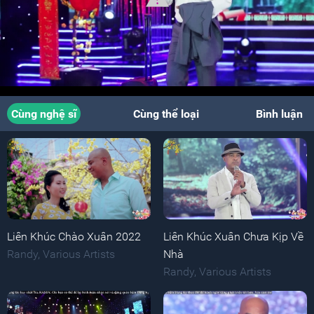
Cùng nghệ sĩ
Cùng thể loại
Bình luận
Liên Khúc Chào Xuân 2022
Liên Khúc Xuân Chưa Kịp Về
Randy
,
Various Artists
Nhà
Randy
,
Various Artists