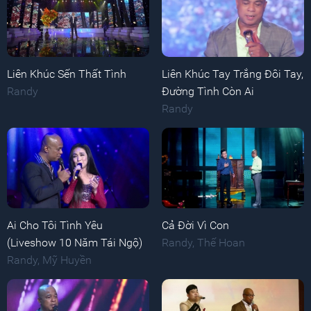
Liên Khúc Sến Thất Tình
Liên Khúc Tay Trắng Đôi Tay,
Randy
Đường Tình Còn Ai
Randy
Ai Cho Tôi Tình Yêu
Cả Đời Vì Con
(Liveshow 10 Năm Tái Ngộ)
Randy
,
Thế Hoan
Randy
,
Mỹ Huyền