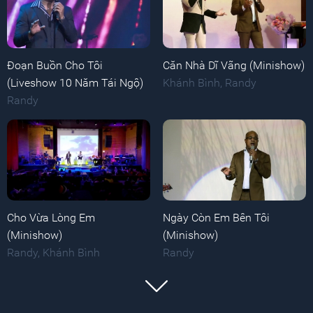
Đoạn Buồn Cho Tôi
Căn Nhà Dĩ Vãng (Minishow)
(Liveshow 10 Năm Tái Ngộ)
Khánh Bình
,
Randy
Randy
Cho Vừa Lòng Em
Ngày Còn Em Bên Tôi
(Minishow)
(Minishow)
Randy
,
Khánh Bình
Randy