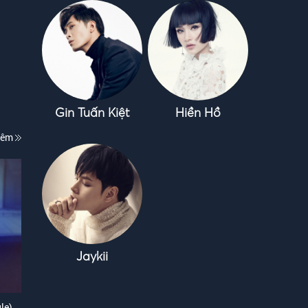
Gin Tuấn Kiệt
Hiền Hồ
hêm
Jaykii
le)