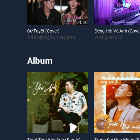
04:56
Cự Tuyệt (Cover)
Đừng Hỏi Về Anh (Cove
Trần Mỹ Ngọc
,
Y Nguyên
Vương Anh Tú
Album
Thiệt Thòi Yêu Anh (Single)
Trước Khi Quá Muộn (S