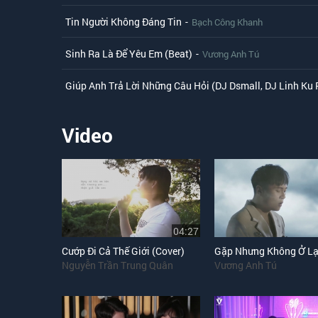
Tin Người Không Đáng Tin
-
Bạch Công Khanh
Sinh Ra Là Để Yêu Em (Beat)
-
Vương Anh Tú
Giúp Anh Trả Lời Những Câu Hỏi (DJ Dsmall, DJ Linh Ku
Video
04:27
Cướp Đi Cả Thế Giới (Cover)
Nguyễn Trần Trung Quân
Vương Anh Tú