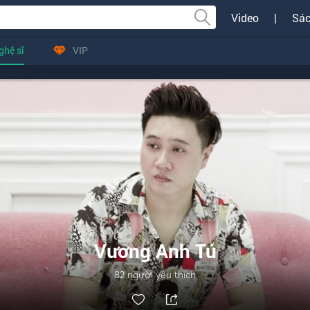
Video
|
Sác
ghệ sĩ
VIP
Vương Anh Tú
82
người yêu thích