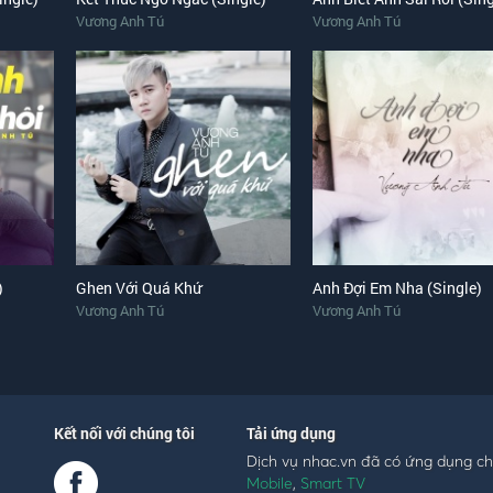
Vương Anh Tú
Vương Anh Tú
)
Ghen Với Quá Khứ
Anh Đợi Em Nha (Single)
Vương Anh Tú
Vương Anh Tú
Kết nối với chúng tôi
Tải ứng dụng
Dịch vụ nhac.vn đã có ứng dụng c
Mobile
,
Smart TV