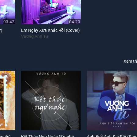
03:42
04:20
r)
Em Ngày Xưa Khác Rồi (Cover)
Vương Anh Tú
Xem t
ingle)
Kết Thúc Ngơ Ngác (Single)
Anh Biết Anh Sai Rồi (Sing