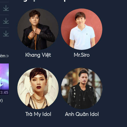
Khang Việt
Mr.Siro
hêm
03:45
r)
Trà My Idol
Anh Quân Idol