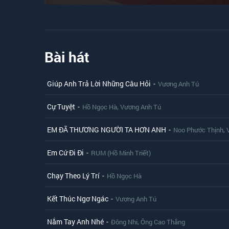
Bài hát
Giúp Anh Trả Lời Những Câu Hỏi
-
Vương Anh Tú
Cự Tuyệt
-
,
Hồ Ngọc Hà
Vương Anh Tú
EM ĐÃ THƯƠNG NGƯỜI TA HƠN ANH
-
,
Noo Phước Thịnh
Em Cứ Đi Đi
-
RUM (Hồ Minh Triết)
Chạy Theo Lý Trí
-
Hồ Ngọc Hà
Kết Thúc Ngơ Ngác
-
Vương Anh Tú
Nắm Tay Anh Nhé
-
,
Đông Nhi
Ông Cao Thắng