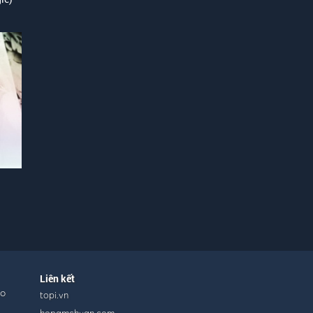
Liên kết
ho
topi.vn