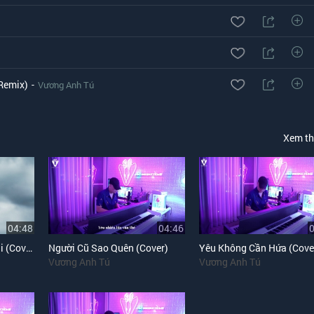
 Remix)
-
Vương Anh Tú
Xem t
04:48
04:46
Gặp Nhưng Không Ở Lại (Cover)
Người Cũ Sao Quên (Cover)
Yêu Không Cần Hứa (Cove
Vương Anh Tú
Vương Anh Tú