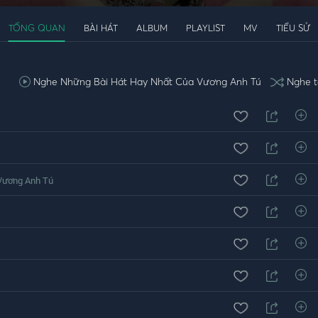
TỔNG QUAN
BÀI HÁT
ALBUM
PLAYLIST
MV
TIỂU SỬ
Nghe Những Bài Hát Hay Nhất Của Vương Anh Tú
Nghe t
Vương Anh Tú