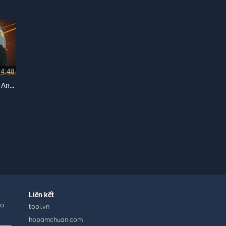
04:48
Cùng Nhìn Lại 2014 (Nhật Anh Acousticque Chế)
Liên kết
ho
topi.vn
hopamchuan.com