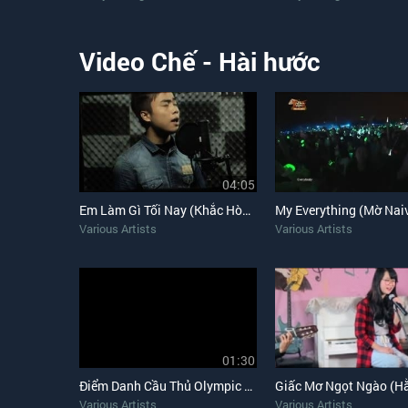
Video Chế - Hài hước
04:05
Em Làm Gì Tối Nay (Khắc Hòa Cover)
Various Artists
Various Artists
01:30
Điểm Danh Cầu Thủ Olympic Việt Nam 2015 (Nhạc Chế)
Various Artists
Various Artists