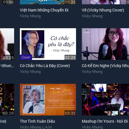
05:06
05:23
Việt Nam Những Chuyến Đi
Vẽ (Vicky Nhung Cover)
Vicky Nhung
Vicky Nhung
03:23
02:25
Nói Làm Sao Hết (Vicky Nhung Cover)
Có Chắc Yêu Là Đây (Cover)
Vicky Nhung
Vicky Nhung
03:26
03:32
ive)
Thơ Tình Xuân Diệu
,
Vicky Nhung
L.A.M
Vicky Nhung