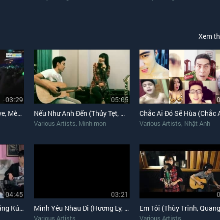
Xem t
03:29
05:05
My Everything (Mờ Naive, Mèo Quý Tộc Cover)
Nếu Như Anh Đến (Thủy Tẹt, Minh Mon Cover)
,
,
Various Artists
Minh mon
Various Artists
Nhật Anh
04:45
03:21
Giấc Mơ Ngọt Ngào (Hằng Kún Cover)
Mình Yêu Nhau Đi (Hương Ly, Quỳnh Anh Cover)
Various Artists
Various Artists