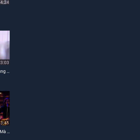
04:24
03:03
Cô Kể Em Nghe (Vicky Nhung Chế)
03:45
Mashup I'm Yours - Nói Đi Mà - Một Nhà (Live)