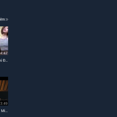
hêm
04:47
Chắc Ai Đó Sẽ Hùa (Chắc Ai Đó Sẽ Về Trắng Chế)
03:49
Em Tôi (Thùy Trinh, Quang Minh Cover)