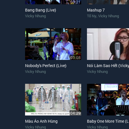
03:21
Bang Bang (Live)
Mashup 7
,
Vicky Nhung
Tố Ny
Vicky Nhung
03:08
Nobody's Perfect (Live)
Vicky Nhung
Vicky Nhung
04:29
Màu Áo Anh Hùng
Baby One More Time (L
Vicky Nhung
Vicky Nhung