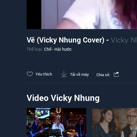
Vẽ (Vicky Nhung Cover) -
Vicky 
Thể loại:
Chế - Hài hước
Yêu thích
Tải về máy
Chia sẻ:
Video Vicky Nhung