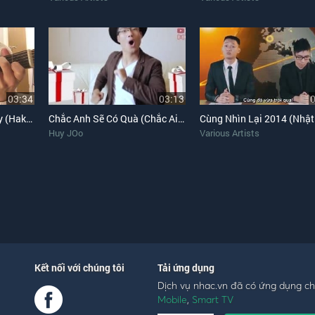
03:34
03:13
Đưa Cơm Cho Mẹ Đi Cày (Haketu Guitar Cover)
Chắc Anh Sẽ Có Quà (Chắc Ai Đó Sẽ Về - Huy JOo Chế)
Huy JOo
Various Artists
Kết nối với chúng tôi
Tải ứng dụng
Dịch vụ nhac.vn đã có ứng dụng c
Mobile
,
Smart TV