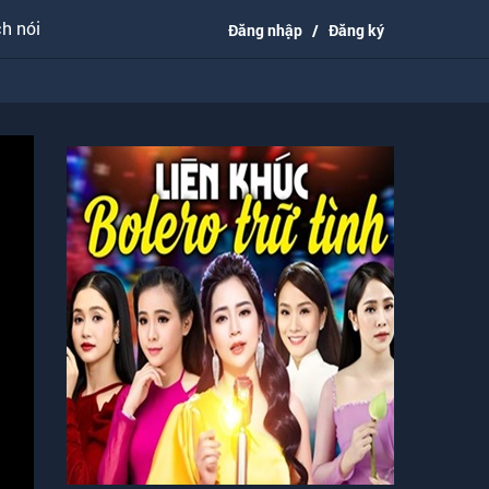
h nói
Đăng nhập
/
Đăng ký