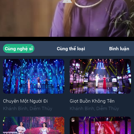
Cùng nghệ sĩ
Cùng thể loại
Bình luận
Chuyện Một Người Đi
Giọt Buồn Không Tên
Khánh Bình
,
Diễm Thùy
Khánh Bình
,
Diễm Thùy