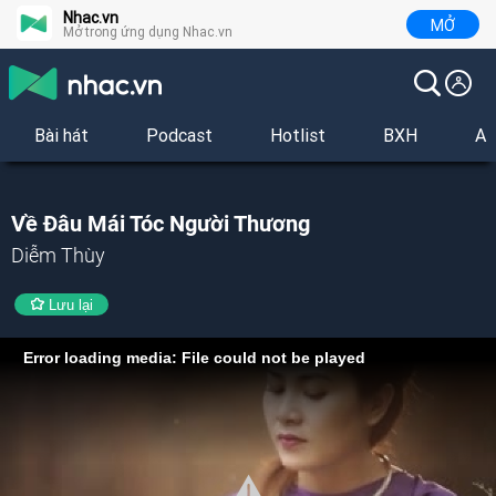
Nhac.vn
MỞ
Mở trong ứng dụng Nhac.vn
Bài hát
Podcast
Hotlist
BXH
Al
Về Đâu Mái Tóc Người Thương
Diễm Thùy
Lưu lại
Error loading media: File could not be played