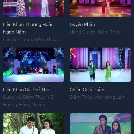
Liên Khúc Thương Hoài
Duyên Phận
Ngàn Năm
Hồng Quyên
,
Diễm Thùy
Lưu Ánh Loan
,
Diễm Thùy
Liên Khúc Có Thế Thôi
Chiều Cuối Tuần
Quốc Vũ
,
Diễm Thùy
,
Vũ
Diễm Thùy
,
Võ Hoàng Lâm
Hoàng
,
Hồng Quyên