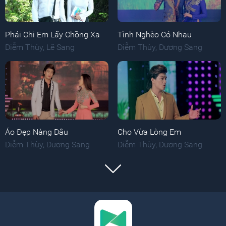
Phải Chi Em Lấy Chồng Xa
Tình Nghèo Có Nhau
Diễm Thùy
,
Lê Sang
Diễm Thùy
,
Dương Sang
Áo Đẹp Nàng Dâu
Cho Vừa Lòng Em
Diễm Thùy
,
Dương Sang
Diễm Thùy
,
Dương Sang